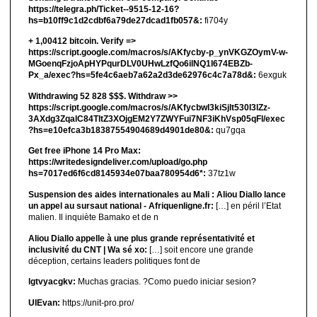
https://telegra.ph/Ticket--9515-12-16?
hs=b10ff9c1d2cdbf6a79de27dcad1fb057&:
fi704y
+ 1,00412 bitсоin. Verify =>
https://script.google.com/macros/s/AKfycby-p_ynVKGZOymV-w-
MGoenqFzjoApHYPqurDLV0UHwLzfQo6ilNQ1l674EBZb-
Px_a/exec?hs=5fe4c6aeb7a62a2d3de62976c4c7a78d&:
6exguk
Withdrawing 52 828 $$$. Withdrаw >>
https://script.google.com/macros/s/AKfycbwl3kiSjlt530I3lZz-
3AXdg3ZqalC84TltZ3XOjgEM2Y7ZWYFui7NF3iKhVsp05qFl/exec
?hs=e10efca3b18387554904689d4901de80&:
qu7gqa
Get free iPhone 14 Pro Max:
https://writedesigndeliver.com/upload/go.php
hs=7017ed6f6cd8145934e07baa780954d6*:
37tz1w
Suspension des aides internationales au Mali : Aliou Diallo lance
un appel au sursaut national - Afriquenligne.fr:
[…] en péril l’Etat
malien. Il inquiète Bamako et de n
Aliou Diallo appelle à une plus grande représentativité et
inclusivité du CNT | Wa sé xo:
[…] soit encore une grande
déception, certains leaders politiques font de
lgtvyacgkv:
Muchas gracias. ?Como puedo iniciar sesion?
UIEvan:
https://unit-pro.pro/