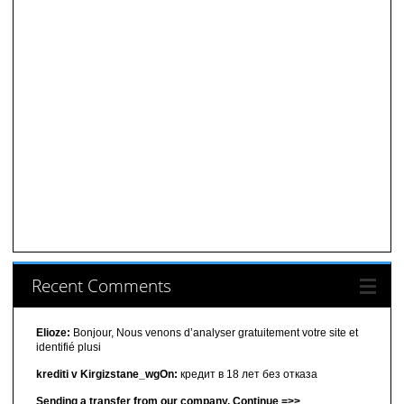
Recent Comments
Elioze:
Bonjour, Nous venons d’analyser gratuitement votre site et
identifié plusi
krediti v Kirgizstane_wgOn:
кредит в 18 лет без отказа
Sending a transfer from our company. Continue =>>