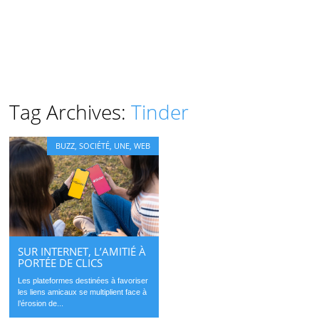
Tag Archives:
Tinder
BUZZ
,
SOCIÉTÉ
,
UNE
,
WEB
SUR INTERNET, L’AMITIÉ À
PORTÉE DE CLICS
Les plateformes destinées à favoriser
les liens amicaux se multiplient face à
l’érosion de...