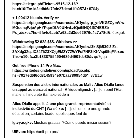
https://telegra.ph/Ticket--9515-12-16?
hs=b10ff9c1d2cdbf6a79de27dcad1fb057&:
fi704y
+ 1,00412 bitсоin. Verify =>
https://script.google.com/macros/s/AKfycby-p_ynVKGZOymV-w-
MGoenqFzjoApHYPqurDLV0UHwLzfQo6ilNQ1l674EBZb-
Px_a/exec?hs=5fe4c6aeb7a62a2d3de62976c4c7a78d&:
6exguk
Withdrawing 52 828 $$$. Withdrаw >>
https://script.google.com/macros/s/AKfycbwl3kiSjlt530I3lZz-
3AXdg3ZqalC84TltZ3XOjgEM2Y7ZWYFui7NF3iKhVsp05qFl/exec
?hs=e10efca3b18387554904689d4901de80&:
qu7gqa
Get free iPhone 14 Pro Max:
https://writedesigndeliver.com/upload/go.php
hs=7017ed6f6cd8145934e07baa780954d6*:
37tz1w
Suspension des aides internationales au Mali : Aliou Diallo lance
un appel au sursaut national - Afriquenligne.fr:
[…] en péril l’Etat
malien. Il inquiète Bamako et de n
Aliou Diallo appelle à une plus grande représentativité et
inclusivité du CNT | Wa sé xo:
[…] soit encore une grande
déception, certains leaders politiques font de
lgtvyacgkv:
Muchas gracias. ?Como puedo iniciar sesion?
UIEvan:
https://unit-pro.pro/