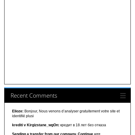
Recent Comments
Elioze:
Bonjour, Nous venons d’analyser gratuitement votre site et
identifié plusi
krediti v Kirgizstane_wgOn:
кредит в 18 лет без отказа
Sending a transfer from our company. Continue =>>