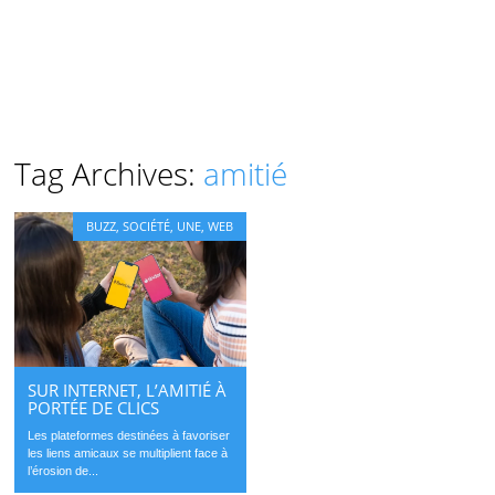
Tag Archives:
amitié
BUZZ
,
SOCIÉTÉ
,
UNE
,
WEB
SUR INTERNET, L’AMITIÉ À
PORTÉE DE CLICS
Les plateformes destinées à favoriser
les liens amicaux se multiplient face à
l’érosion de...