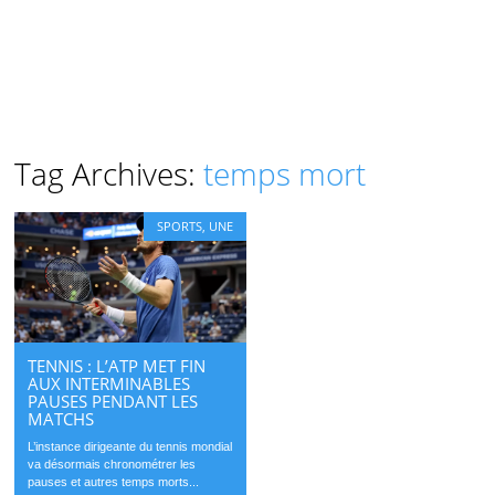
Tag Archives:
temps mort
SPORTS
,
UNE
TENNIS : L’ATP MET FIN
AUX INTERMINABLES
PAUSES PENDANT LES
MATCHS
L’instance dirigeante du tennis mondial
va désormais chronométrer les
pauses et autres temps morts...