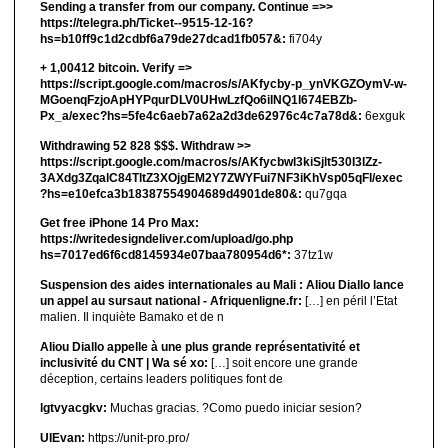
Sending a transfer from our company. Continue =>>
https://telegra.ph/Ticket--9515-12-16?
hs=b10ff9c1d2cdbf6a79de27dcad1fb057&:
fi704y
+ 1,00412 bitсоin. Verify =>
https://script.google.com/macros/s/AKfycby-p_ynVKGZOymV-w-
MGoenqFzjoApHYPqurDLV0UHwLzfQo6ilNQ1l674EBZb-
Px_a/exec?hs=5fe4c6aeb7a62a2d3de62976c4c7a78d&:
6exguk
Withdrawing 52 828 $$$. Withdrаw >>
https://script.google.com/macros/s/AKfycbwl3kiSjlt530I3lZz-
3AXdg3ZqalC84TltZ3XOjgEM2Y7ZWYFui7NF3iKhVsp05qFl/exec
?hs=e10efca3b18387554904689d4901de80&:
qu7gqa
Get free iPhone 14 Pro Max:
https://writedesigndeliver.com/upload/go.php
hs=7017ed6f6cd8145934e07baa780954d6*:
37tz1w
Suspension des aides internationales au Mali : Aliou Diallo lance
un appel au sursaut national - Afriquenligne.fr:
[…] en péril l’Etat
malien. Il inquiète Bamako et de n
Aliou Diallo appelle à une plus grande représentativité et
inclusivité du CNT | Wa sé xo:
[…] soit encore une grande
déception, certains leaders politiques font de
lgtvyacgkv:
Muchas gracias. ?Como puedo iniciar sesion?
UIEvan:
https://unit-pro.pro/