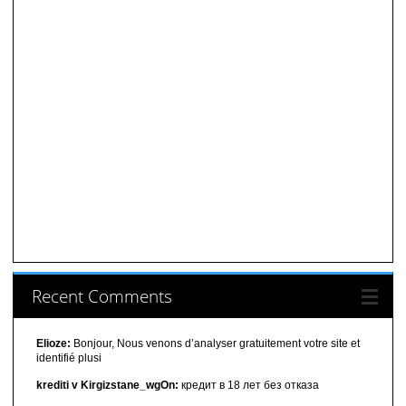
Recent Comments
Elioze:
Bonjour, Nous venons d’analyser gratuitement votre site et
identifié plusi
krediti v Kirgizstane_wgOn:
кредит в 18 лет без отказа