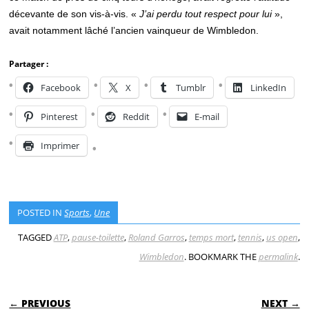
décevante de son vis-à-vis. «
J’ai perdu tout respect pour lui
»,
avait notamment lâché l’ancien vainqueur de Wimbledon.
Partager :
Facebook
X
Tumblr
LinkedIn
Pinterest
Reddit
E-mail
Imprimer
POSTED IN
Sports
,
Une
TAGGED
ATP
,
pause-toilette
,
Roland Garros
,
temps mort
,
tennis
,
us open
,
Wimbledon
. BOOKMARK THE
permalink
.
POST NAVIGATION
← PREVIOUS
NEXT →