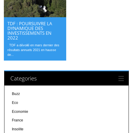
TDF : POURSUIVRE LA
DYNAMIQUE DES
INVESTISSEMENTS EN
2022
TDF a dévoilé en mars dernier des
résultats annuels 2021 en hausse
de...
Categories
Buzz
Eco
Economie
France
Insolite