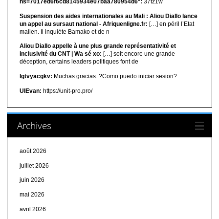
hs=7017ed6f6cd8145934e07baa780954d6*:
37tz1w
Suspension des aides internationales au Mali : Aliou Diallo lance
un appel au sursaut national - Afriquenligne.fr:
[…] en péril l’Etat
malien. Il inquiète Bamako et de n
Aliou Diallo appelle à une plus grande représentativité et
inclusivité du CNT | Wa sé xo:
[…] soit encore une grande
déception, certains leaders politiques font de
lgtvyacgkv:
Muchas gracias. ?Como puedo iniciar sesion?
UIEvan:
https://unit-pro.pro/
Archives
août 2026
juillet 2026
juin 2026
mai 2026
avril 2026