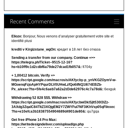
Recent Comments
Elioze:
Bonjour, Nous venons d’analyser gratuitement votre site et
identifié plusi
krediti v Kirgizstane_wgOn:
кредит в 18 лет без отказа
Sending a transfer from our company. Continue =>>
https://telegra.ph/Ticket--9515-12-16?
hs=b10ff9c1d2cdbf6a79de27dcad1fb057&:
fi704y
+ 1,00412 bitсоin. Verify =>
https://script.google.com/macros/s/AKfycby-p_ynVKGZOymV-w-
MGoenqFzjoApHYPqurDLV0UHwLzfQo6ilNQ1l674EBZb-
Px_a/exec?hs=5fe4c6aeb7a62a2d3de62976c4c7a78d&:
6exguk
Withdrawing 52 828 $$$. Withdrаw >>
https://script.google.com/macros/s/AKfycbwl3kiSjlt530I3lZz-
3AXdg3ZqalC84TltZ3XOjgEM2Y7ZWYFui7NF3iKhVsp05qFl/exec
?hs=e10efca3b18387554904689d4901de80&:
qu7gqa
Get free iPhone 14 Pro Max:
https://writedesigndeliver.com/upload/go.php