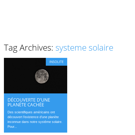
Tag Archives:
systeme solaire
INSOLITE
DÉCOUVERTE D’UNE
PLANÈTE CACHÉE
Des scientifiques américains ont
découvert l’existence d’une planète
inconnue dans notre système solaire.
Pour...