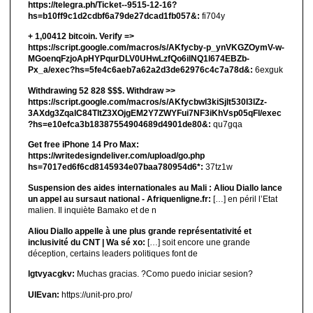
https://telegra.ph/Ticket--9515-12-16?
hs=b10ff9c1d2cdbf6a79de27dcad1fb057&:
fi704y
+ 1,00412 bitсоin. Verify =>
https://script.google.com/macros/s/AKfycby-p_ynVKGZOymV-w-
MGoenqFzjoApHYPqurDLV0UHwLzfQo6ilNQ1l674EBZb-
Px_a/exec?hs=5fe4c6aeb7a62a2d3de62976c4c7a78d&:
6exguk
Withdrawing 52 828 $$$. Withdrаw >>
https://script.google.com/macros/s/AKfycbwl3kiSjlt530I3lZz-
3AXdg3ZqalC84TltZ3XOjgEM2Y7ZWYFui7NF3iKhVsp05qFl/exec
?hs=e10efca3b18387554904689d4901de80&:
qu7gqa
Get free iPhone 14 Pro Max:
https://writedesigndeliver.com/upload/go.php
hs=7017ed6f6cd8145934e07baa780954d6*:
37tz1w
Suspension des aides internationales au Mali : Aliou Diallo lance
un appel au sursaut national - Afriquenligne.fr:
[…] en péril l’Etat
malien. Il inquiète Bamako et de n
Aliou Diallo appelle à une plus grande représentativité et
inclusivité du CNT | Wa sé xo:
[…] soit encore une grande
déception, certains leaders politiques font de
lgtvyacgkv:
Muchas gracias. ?Como puedo iniciar sesion?
UIEvan:
https://unit-pro.pro/