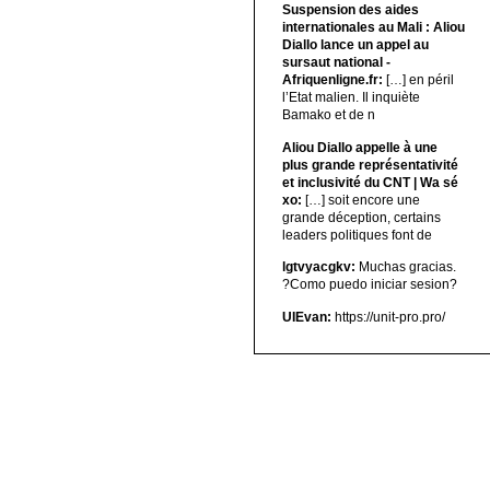
Suspension des aides
internationales au Mali : Aliou
Diallo lance un appel au
sursaut national -
Afriquenligne.fr:
[…] en péril
l’Etat malien. Il inquiète
Bamako et de n
Aliou Diallo appelle à une
plus grande représentativité
et inclusivité du CNT | Wa sé
xo:
[…] soit encore une
grande déception, certains
leaders politiques font de
lgtvyacgkv:
Muchas gracias.
?Como puedo iniciar sesion?
UIEvan:
https://unit-pro.pro/