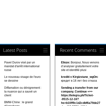
Latest Posts
Recent Comments
Pavel Durov visé par un
Elioze:
Bonjour, Nous venons
mandat d'arrêt international
d’analyser gratuitement votre
russe
site et identifié plusi
Le nouveau visage de l'euro
krediti v Kirgizstane_wgOn:
se dessine
кредит в 18 лет без отказа
Diffamation ou dénigrement :
Sending a transfer from our
la nuance qui a sauvé un
company. Continue =>>
client
https://telegra.ph/Ticket-
-9515-12-16?
BMW-Chine : le grand
hs=b10ff9c1d2cdbf6a79de27