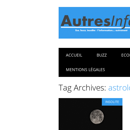
Main menu
Skip
ACCUEIL
BUZZ
ECO
to
content
MENTIONS LÉGALES
Tag Archives:
astro
INSOLITE