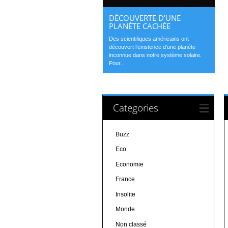
DÉCOUVERTE D’UNE
PLANÈTE CACHÉE
Des scientifiques américains ont
découvert l’existence d’une planète
inconnue dans notre système solaire.
Pour...
Categories
Buzz
Eco
Economie
France
Insolite
Monde
Non classé