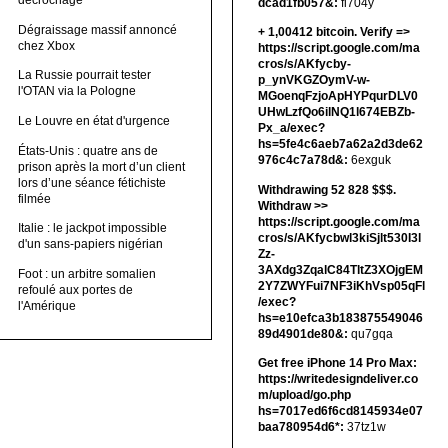
décrochage
dcad1fb057&:
fi704y
Dégraissage massif annoncé
+ 1,00412 bitсоin. Verify =>
chez Xbox
https://script.google.com/ma
cros/s/AKfycby-
La Russie pourrait tester
p_ynVKGZOymV-w-
l'OTAN via la Pologne
MGoenqFzjoApHYPqurDLV0
UHwLzfQo6ilNQ1l674EBZb-
Le Louvre en état d'urgence
Px_a/exec?
hs=5fe4c6aeb7a62a2d3de62
États-Unis : quatre ans de
976c4c7a78d&:
6exguk
prison après la mort d’un client
lors d’une séance fétichiste
Withdrawing 52 828 $$$.
filmée
Withdrаw >>
https://script.google.com/ma
Italie : le jackpot impossible
cros/s/AKfycbwl3kiSjlt530I3l
d'un sans-papiers nigérian
Zz-
3AXdg3ZqalC84TltZ3XOjgEM
Foot : un arbitre somalien
2Y7ZWYFui7NF3iKhVsp05qFl
refoulé aux portes de
/exec?
l'Amérique
hs=e10efca3b183875549046
89d4901de80&:
qu7gqa
Get free iPhone 14 Pro Max:
https://writedesigndeliver.co
m/upload/go.php
hs=7017ed6f6cd8145934e07
baa780954d6*:
37tz1w