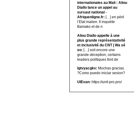
internationales au Mali : Aliou
Diallo lance un appel au
sursaut national -
Afriquenligne.fr:
[…] en péril
l’Etat malien. Il inquiète
Bamako et de n
Aliou Diallo appelle à une
plus grande représentativité
et inclusivité du CNT | Wa sé
xo:
[…] soit encore une
grande déception, certains
leaders politiques font de
lgtvyacgkv:
Muchas gracias.
?Como puedo iniciar sesion?
UIEvan:
https://unit-pro.pro/