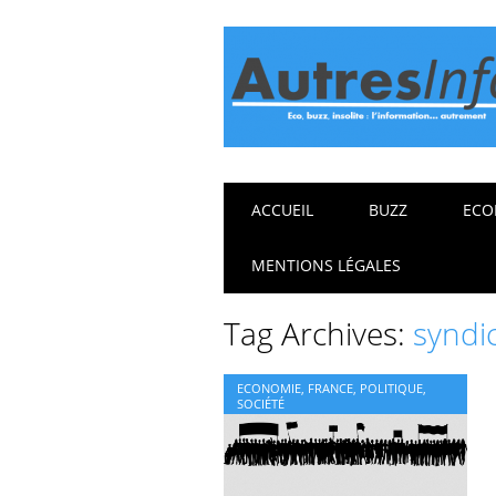
Main menu
Skip
ACCUEIL
BUZZ
ECO
to
content
MENTIONS LÉGALES
Tag Archives:
syndi
ECONOMIE
,
FRANCE
,
POLITIQUE
,
SOCIÉTÉ