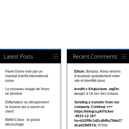
Latest Posts
Recent Comments
Pavel Durov visé par un
Elioze:
Bonjour, Nous venons
mandat d'arrêt international
d’analyser gratuitement votre
russe
site et identifié plusi
Le nouveau visage de l'euro
krediti v Kirgizstane_wgOn:
se dessine
кредит в 18 лет без отказа
Diffamation ou dénigrement :
Sending a transfer from our
la nuance qui a sauvé un
company. Continue =>>
client
https://telegra.ph/Ticket-
-9515-12-16?
BMW-Chine : le grand
hs=b10ff9c1d2cdbf6a79de27
décrochage
dcad1fb057&:
fi704y