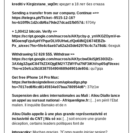
krediti v Kirgizstane_wgOn:
кредит в 18 лет без отказа
Sending a transfer from our company. Continue =>>
https://telegra.ph/Ticket--9515-12-16?
hs=b10ff9c1d2cdbf6a79de27dcad1fb057&:
fi704y
+ 1,00412 bitсоin. Verify =>
https://script.google.com/macros/s/AKfycby-p_ynVKGZOymV-w-
MGoenqFzjoApHYPqurDLV0UHwLzfQo6ilNQ1l674EBZb-
Px_a/exec?hs=5fe4c6aeb7a62a2d3de62976c4c7a78d&:
6exguk
Withdrawing 52 828 $$$. Withdrаw >>
https://script.google.com/macros/s/AKfycbwl3kiSjlt530I3lZz-
3AXdg3ZqalC84TltZ3XOjgEM2Y7ZWYFui7NF3iKhVsp05qFl/exec
?hs=e10efca3b18387554904689d4901de80&:
qu7gqa
Get free iPhone 14 Pro Max:
https://writedesigndeliver.com/upload/go.php
hs=7017ed6f6cd8145934e07baa780954d6*:
37tz1w
Suspension des aides internationales au Mali : Aliou Diallo lance
un appel au sursaut national - Afriquenligne.fr:
[…] en péril l’Etat
malien. Il inquiète Bamako et de n
Aliou Diallo appelle à une plus grande représentativité et
inclusivité du CNT | Wa sé xo:
[…] soit encore une grande
déception, certains leaders politiques font de
lgtvyacgkv:
Muchas gracias. ?Como puedo iniciar sesion?