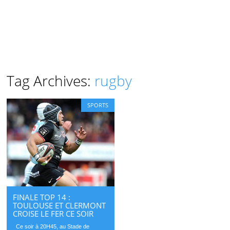
Tag Archives:
rugby
SPORTS
FINALE TOP 14 :
TOULOUSE ET CLERMONT
CROISE LE FER CE SOIR
Ce soir à 20H45, au Stade de