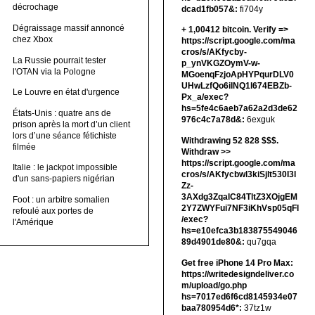
décrochage
dcad1fb057&:
fi704y
Dégraissage massif annoncé
+ 1,00412 bitсоin. Verify =>
chez Xbox
https://script.google.com/ma
cros/s/AKfycby-
La Russie pourrait tester
p_ynVKGZOymV-w-
l'OTAN via la Pologne
MGoenqFzjoApHYPqurDLV0
UHwLzfQo6ilNQ1l674EBZb-
Le Louvre en état d'urgence
Px_a/exec?
hs=5fe4c6aeb7a62a2d3de62
États-Unis : quatre ans de
976c4c7a78d&:
6exguk
prison après la mort d’un client
lors d’une séance fétichiste
Withdrawing 52 828 $$$.
filmée
Withdrаw >>
https://script.google.com/ma
Italie : le jackpot impossible
cros/s/AKfycbwl3kiSjlt530I3l
d'un sans-papiers nigérian
Zz-
3AXdg3ZqalC84TltZ3XOjgEM
Foot : un arbitre somalien
2Y7ZWYFui7NF3iKhVsp05qFl
refoulé aux portes de
/exec?
l'Amérique
hs=e10efca3b183875549046
89d4901de80&:
qu7gqa
Get free iPhone 14 Pro Max:
https://writedesigndeliver.co
m/upload/go.php
hs=7017ed6f6cd8145934e07
baa780954d6*:
37tz1w