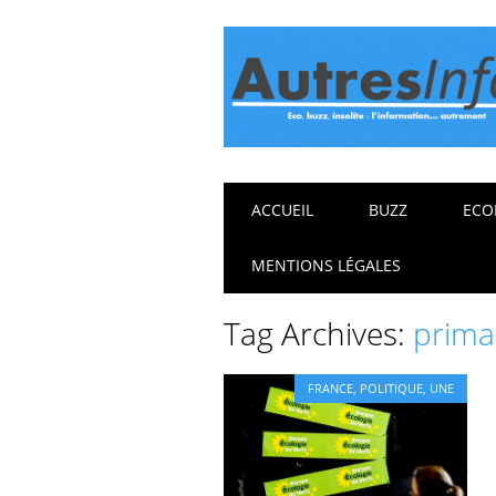
Main menu
Skip
ACCUEIL
BUZZ
ECO
to
content
MENTIONS LÉGALES
Tag Archives:
prima
FRANCE
,
POLITIQUE
,
UNE