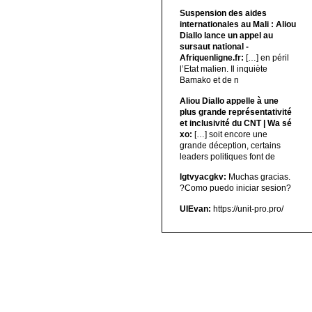
Suspension des aides
internationales au Mali : Aliou
Diallo lance un appel au
sursaut national -
Afriquenligne.fr:
[…] en péril
l’Etat malien. Il inquiète
Bamako et de n
Aliou Diallo appelle à une
plus grande représentativité
et inclusivité du CNT | Wa sé
xo:
[…] soit encore une
grande déception, certains
leaders politiques font de
lgtvyacgkv:
Muchas gracias.
?Como puedo iniciar sesion?
UIEvan:
https://unit-pro.pro/