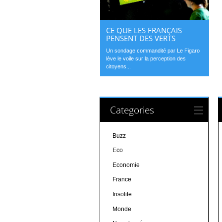
CE QUE LES FRANÇAIS
PENSENT DES VERTS
Un sondage commandité par Le Figaro
lève le voile sur la perception des
citoyens...
Categories
Buzz
Eco
Economie
France
Insolite
Monde