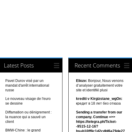
Latest Posts
Recent Comments
Pavel Durov visé par un
Elioze:
Bonjour, Nous venons
mandat d'arrêt international
d’analyser gratuitement votre
russe
site et identifié plusi
Le nouveau visage de l'euro
krediti v Kirgizstane_wgOn:
se dessine
кредит в 18 лет без отказа
Diffamation ou dénigrement :
Sending a transfer from our
la nuance qui a sauvé un
company. Continue =>>
client
https://telegra.ph/Ticket-
-9515-12-16?
BMW-Chine : le grand
hs=b10ff9c1d2cdbf6a79de27