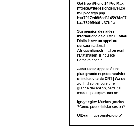
Get free iPhone 14 Pro Max:
https://writedesigndeliver.co
m/upload/go.php
hs=7017ed6f6cd8145934e07
baa780954d6*:
37tz1w
Suspension des aides
internationales au Mali : Aliou
Diallo lance un appel au
sursaut national -
Afriquenligne.fr:
[…] en péril
l’Etat malien. Il inquiète
Bamako et de n
Aliou Diallo appelle à une
plus grande représentativité
et inclusivité du CNT | Wa sé
xo:
[…] soit encore une
grande déception, certains
leaders politiques font de
lgtvyacgkv:
Muchas gracias.
?Como puedo iniciar sesion?
UIEvan:
https://unit-pro.pro/