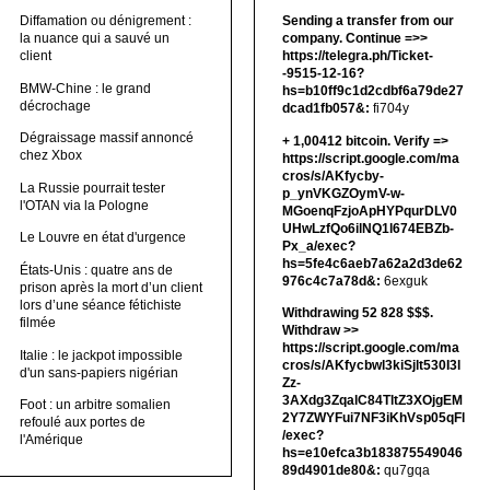
Diffamation ou dénigrement :
Sending a transfer from our
la nuance qui a sauvé un
company. Continue =>>
client
https://telegra.ph/Ticket-
-9515-12-16?
BMW-Chine : le grand
hs=b10ff9c1d2cdbf6a79de27
décrochage
dcad1fb057&:
fi704y
Dégraissage massif annoncé
+ 1,00412 bitсоin. Verify =>
chez Xbox
https://script.google.com/ma
cros/s/AKfycby-
La Russie pourrait tester
p_ynVKGZOymV-w-
l'OTAN via la Pologne
MGoenqFzjoApHYPqurDLV0
UHwLzfQo6ilNQ1l674EBZb-
Le Louvre en état d'urgence
Px_a/exec?
hs=5fe4c6aeb7a62a2d3de62
États-Unis : quatre ans de
976c4c7a78d&:
6exguk
prison après la mort d’un client
lors d’une séance fétichiste
Withdrawing 52 828 $$$.
filmée
Withdrаw >>
https://script.google.com/ma
Italie : le jackpot impossible
cros/s/AKfycbwl3kiSjlt530I3l
d'un sans-papiers nigérian
Zz-
3AXdg3ZqalC84TltZ3XOjgEM
Foot : un arbitre somalien
2Y7ZWYFui7NF3iKhVsp05qFl
refoulé aux portes de
/exec?
l'Amérique
hs=e10efca3b183875549046
89d4901de80&:
qu7gqa