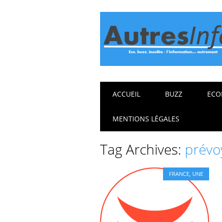
Main menu
Skip
ACCUEIL
BUZZ
ECO
to
content
MENTIONS LÉGALES
Tag Archives:
prévo
FRANCE
,
UNE