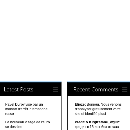
Latest Posts
Recent Comments
Pavel Durov visé par un
Elioze:
Bonjour, Nous venons
mandat d'arrêt international
d’analyser gratuitement votre
russe
site et identifié plusi
Le nouveau visage de l'euro
krediti v Kirgizstane_wgOn:
se dessine
кредит в 18 лет без отказа