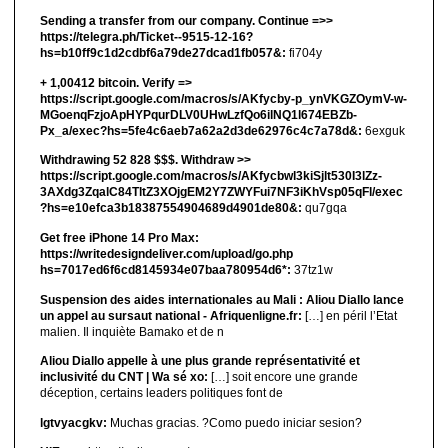
Sending a transfer from our company. Continue =>>
https://telegra.ph/Ticket--9515-12-16?
hs=b10ff9c1d2cdbf6a79de27dcad1fb057&:
fi704y
+ 1,00412 bitсоin. Verify =>
https://script.google.com/macros/s/AKfycby-p_ynVKGZOymV-w-
MGoenqFzjoApHYPqurDLV0UHwLzfQo6ilNQ1l674EBZb-
Px_a/exec?hs=5fe4c6aeb7a62a2d3de62976c4c7a78d&:
6exguk
Withdrawing 52 828 $$$. Withdrаw >>
https://script.google.com/macros/s/AKfycbwl3kiSjlt530I3lZz-
3AXdg3ZqalC84TltZ3XOjgEM2Y7ZWYFui7NF3iKhVsp05qFl/exec
?hs=e10efca3b18387554904689d4901de80&:
qu7gqa
Get free iPhone 14 Pro Max:
https://writedesigndeliver.com/upload/go.php
hs=7017ed6f6cd8145934e07baa780954d6*:
37tz1w
Suspension des aides internationales au Mali : Aliou Diallo lance
un appel au sursaut national - Afriquenligne.fr:
[…] en péril l’Etat
malien. Il inquiète Bamako et de n
Aliou Diallo appelle à une plus grande représentativité et
inclusivité du CNT | Wa sé xo:
[…] soit encore une grande
déception, certains leaders politiques font de
lgtvyacgkv:
Muchas gracias. ?Como puedo iniciar sesion?