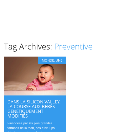
Tag Archives:
Preventive
MONDE
,
UNE
DANS LA SILICON VALLEY,
LA COURSE AUX BÉBÉS
GÉNÉTIQUEMENT
MODIFIÉS
Financées par les plus grandes
fortunes de la tech, des start-ups