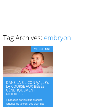
Tag Archives:
embryon
MONDE
,
UNE
DANS LA SILICON VALLEY,
LA COURSE AUX BÉBÉS
GÉNÉTIQUEMENT
MODIFIÉS
Financées par les plus grandes
fortunes de la tech, des start-ups