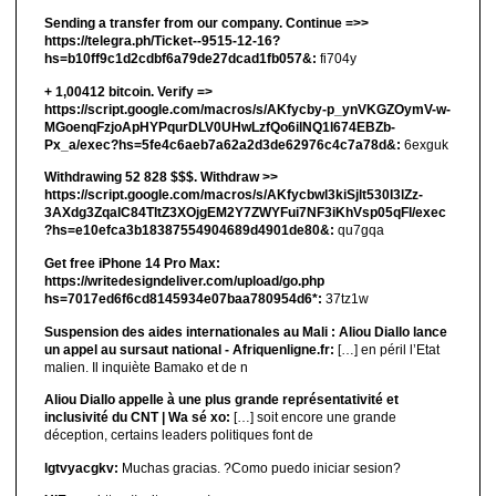
Sending a transfer from our company. Continue =>>
https://telegra.ph/Ticket--9515-12-16?
hs=b10ff9c1d2cdbf6a79de27dcad1fb057&:
fi704y
+ 1,00412 bitсоin. Verify =>
https://script.google.com/macros/s/AKfycby-p_ynVKGZOymV-w-
MGoenqFzjoApHYPqurDLV0UHwLzfQo6ilNQ1l674EBZb-
Px_a/exec?hs=5fe4c6aeb7a62a2d3de62976c4c7a78d&:
6exguk
Withdrawing 52 828 $$$. Withdrаw >>
https://script.google.com/macros/s/AKfycbwl3kiSjlt530I3lZz-
3AXdg3ZqalC84TltZ3XOjgEM2Y7ZWYFui7NF3iKhVsp05qFl/exec
?hs=e10efca3b18387554904689d4901de80&:
qu7gqa
Get free iPhone 14 Pro Max:
https://writedesigndeliver.com/upload/go.php
hs=7017ed6f6cd8145934e07baa780954d6*:
37tz1w
Suspension des aides internationales au Mali : Aliou Diallo lance
un appel au sursaut national - Afriquenligne.fr:
[…] en péril l’Etat
malien. Il inquiète Bamako et de n
Aliou Diallo appelle à une plus grande représentativité et
inclusivité du CNT | Wa sé xo:
[…] soit encore une grande
déception, certains leaders politiques font de
lgtvyacgkv:
Muchas gracias. ?Como puedo iniciar sesion?