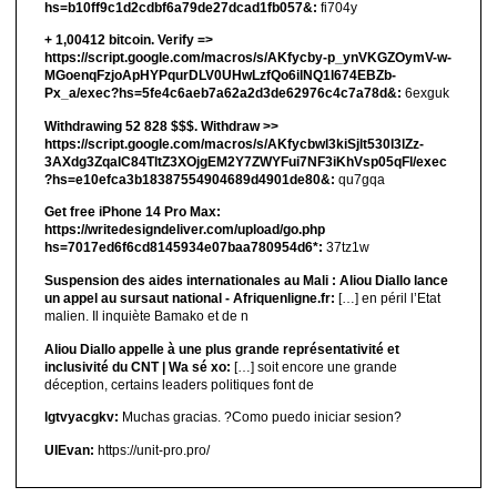
hs=b10ff9c1d2cdbf6a79de27dcad1fb057&:
fi704y
+ 1,00412 bitсоin. Verify =>
https://script.google.com/macros/s/AKfycby-p_ynVKGZOymV-w-
MGoenqFzjoApHYPqurDLV0UHwLzfQo6ilNQ1l674EBZb-
Px_a/exec?hs=5fe4c6aeb7a62a2d3de62976c4c7a78d&:
6exguk
Withdrawing 52 828 $$$. Withdrаw >>
https://script.google.com/macros/s/AKfycbwl3kiSjlt530I3lZz-
3AXdg3ZqalC84TltZ3XOjgEM2Y7ZWYFui7NF3iKhVsp05qFl/exec
?hs=e10efca3b18387554904689d4901de80&:
qu7gqa
Get free iPhone 14 Pro Max:
https://writedesigndeliver.com/upload/go.php
hs=7017ed6f6cd8145934e07baa780954d6*:
37tz1w
Suspension des aides internationales au Mali : Aliou Diallo lance
un appel au sursaut national - Afriquenligne.fr:
[…] en péril l’Etat
malien. Il inquiète Bamako et de n
Aliou Diallo appelle à une plus grande représentativité et
inclusivité du CNT | Wa sé xo:
[…] soit encore une grande
déception, certains leaders politiques font de
lgtvyacgkv:
Muchas gracias. ?Como puedo iniciar sesion?
UIEvan:
https://unit-pro.pro/