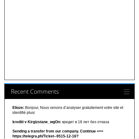
Recent Comments
Elioze:
Bonjour, Nous venons d’analyser gratuitement votre site et
identifié plusi
krediti v Kirgizstane_wgOn:
кредит в 18 лет без отказа
Sending a transfer from our company. Continue =>>
https://telegra.ph/Ticket--9515-12-16?