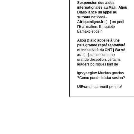
Suspension des aides
internationales au Mali : Aliou
Diallo lance un appel au
sursaut national -
Afriquenligne.fr:
[…] en péril
l’Etat malien. Il inquiète
Bamako et de n
Aliou Diallo appelle à une
plus grande représentativité
et inclusivité du CNT | Wa sé
xo:
[…] soit encore une
grande déception, certains
leaders politiques font de
lgtvyacgkv:
Muchas gracias.
?Como puedo iniciar sesion?
UIEvan:
https://unit-pro.pro/