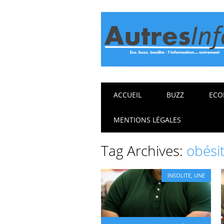
Main menu
Skip
ACCUEIL
BUZZ
ECO
to
content
MENTIONS LÉGALES
Tag Archives:
obési
INSOLITE
,
UNE