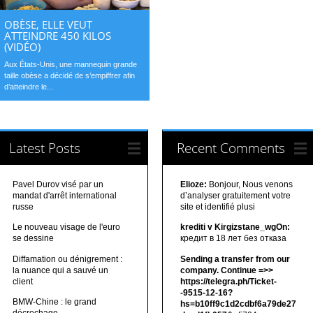
OBÈSE, ELLE VEUT
ATTEINDRE 450 KILOS
(VIDÉO)
Aux États-Unis, une mannequin grande
taille obèse a décidé de s’empiffrer afin
d’atteindre le...
Latest Posts
Recent Comments
Pavel Durov visé par un
Elioze:
Bonjour, Nous venons
mandat d'arrêt international
d’analyser gratuitement votre
russe
site et identifié plusi
Le nouveau visage de l'euro
krediti v Kirgizstane_wgOn:
se dessine
кредит в 18 лет без отказа
Diffamation ou dénigrement :
Sending a transfer from our
la nuance qui a sauvé un
company. Continue =>>
client
https://telegra.ph/Ticket-
-9515-12-16?
BMW-Chine : le grand
hs=b10ff9c1d2cdbf6a79de27