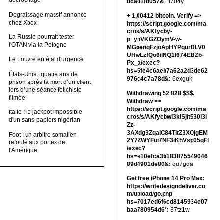
décrochage
dcad1fb057&:
fi704y
Dégraissage massif annoncé
+ 1,00412 bitсоin. Verify =>
chez Xbox
https://script.google.com/ma
cros/s/AKfycby-
La Russie pourrait tester
p_ynVKGZOymV-w-
l'OTAN via la Pologne
MGoenqFzjoApHYPqurDLV0
UHwLzfQo6ilNQ1l674EBZb-
Le Louvre en état d'urgence
Px_a/exec?
hs=5fe4c6aeb7a62a2d3de62
États-Unis : quatre ans de
976c4c7a78d&:
6exguk
prison après la mort d’un client
lors d’une séance fétichiste
Withdrawing 52 828 $$$.
filmée
Withdrаw >>
https://script.google.com/ma
Italie : le jackpot impossible
cros/s/AKfycbwl3kiSjlt530I3l
d'un sans-papiers nigérian
Zz-
3AXdg3ZqalC84TltZ3XOjgEM
Foot : un arbitre somalien
2Y7ZWYFui7NF3iKhVsp05qFl
refoulé aux portes de
/exec?
l'Amérique
hs=e10efca3b183875549046
89d4901de80&:
qu7gqa
Get free iPhone 14 Pro Max:
https://writedesigndeliver.co
m/upload/go.php
hs=7017ed6f6cd8145934e07
baa780954d6*:
37tz1w