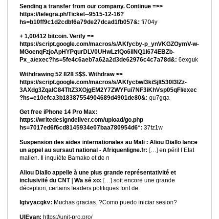
Sending a transfer from our company. Continue =>>
https://telegra.ph/Ticket--9515-12-16?
hs=b10ff9c1d2cdbf6a79de27dcad1fb057&:
fi704y
+ 1,00412 bitсоin. Verify =>
https://script.google.com/macros/s/AKfycby-p_ynVKGZOymV-w-
MGoenqFzjoApHYPqurDLV0UHwLzfQo6ilNQ1l674EBZb-
Px_a/exec?hs=5fe4c6aeb7a62a2d3de62976c4c7a78d&:
6exguk
Withdrawing 52 828 $$$. Withdrаw >>
https://script.google.com/macros/s/AKfycbwl3kiSjlt530I3lZz-
3AXdg3ZqalC84TltZ3XOjgEM2Y7ZWYFui7NF3iKhVsp05qFl/exec
?hs=e10efca3b18387554904689d4901de80&:
qu7gqa
Get free iPhone 14 Pro Max:
https://writedesigndeliver.com/upload/go.php
hs=7017ed6f6cd8145934e07baa780954d6*:
37tz1w
Suspension des aides internationales au Mali : Aliou Diallo lance
un appel au sursaut national - Afriquenligne.fr:
[…] en péril l’Etat
malien. Il inquiète Bamako et de n
Aliou Diallo appelle à une plus grande représentativité et
inclusivité du CNT | Wa sé xo:
[…] soit encore une grande
déception, certains leaders politiques font de
lgtvyacgkv:
Muchas gracias. ?Como puedo iniciar sesion?
UIEvan:
https://unit-pro.pro/