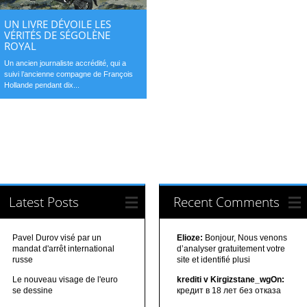
UN LIVRE DÉVOILE LES
VÉRITÉS DE SÉGOLÈNE
ROYAL
Un ancien journaliste accrédité, qui a
suivi l’ancienne compagne de François
Hollande pendant dix...
Latest Posts
Recent Comments
Pavel Durov visé par un
Elioze:
Bonjour, Nous venons
mandat d'arrêt international
d’analyser gratuitement votre
russe
site et identifié plusi
Le nouveau visage de l'euro
krediti v Kirgizstane_wgOn:
se dessine
кредит в 18 лет без отказа