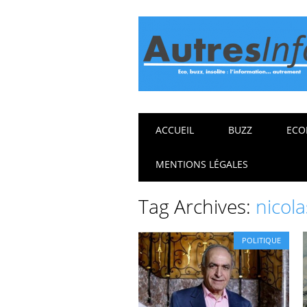
Main menu
Skip
ACCUEIL
BUZZ
ECO
to
content
MENTIONS LÉGALES
Tag Archives:
nicol
POLITIQUE