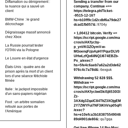
Diffamation ou dénigrement :
Sending a transfer from our
la nuance qui a sauvé un
company. Continue =>>
client
https://telegra.ph/Ticket-
-9515-12-16?
BMW-Chine : le grand
hs=b10ff9c1d2cdbf6a79de27
décrochage
dcad1fb057&:
fi704y
Dégraissage massif annoncé
+ 1,00412 bitсоin. Verify =>
chez Xbox
https://script.google.com/ma
cros/s/AKfycby-
La Russie pourrait tester
p_ynVKGZOymV-w-
l'OTAN via la Pologne
MGoenqFzjoApHYPqurDLV0
UHwLzfQo6ilNQ1l674EBZb-
Le Louvre en état d'urgence
Px_a/exec?
hs=5fe4c6aeb7a62a2d3de62
États-Unis : quatre ans de
976c4c7a78d&:
6exguk
prison après la mort d’un client
lors d’une séance fétichiste
Withdrawing 52 828 $$$.
filmée
Withdrаw >>
https://script.google.com/ma
Italie : le jackpot impossible
cros/s/AKfycbwl3kiSjlt530I3l
d'un sans-papiers nigérian
Zz-
3AXdg3ZqalC84TltZ3XOjgEM
Foot : un arbitre somalien
2Y7ZWYFui7NF3iKhVsp05qFl
refoulé aux portes de
/exec?
l'Amérique
hs=e10efca3b183875549046
89d4901de80&:
qu7gqa
Get free iPhone 14 Pro Max: