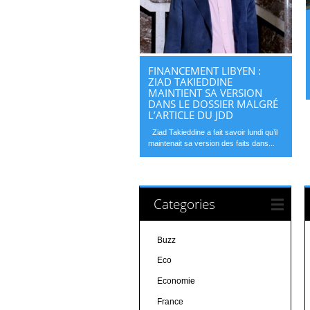
FINANCEMENT LIBYEN :
ZIAD TAKIEDDINE
MAINTIENT SA VERSION
DANS LE DOSSIER MALGRÉ
L’ARTICLE DU JDD
Ziad Takieddine a fait savoir lundi qu’il
maintenait sa version des faits dans...
Categories
Buzz
Eco
Economie
France