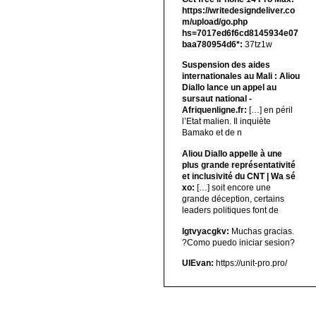
https://writedesigndeliver.co
m/upload/go.php
hs=7017ed6f6cd8145934e07
baa780954d6*:
37tz1w
Suspension des aides
internationales au Mali : Aliou
Diallo lance un appel au
sursaut national -
Afriquenligne.fr:
[…] en péril
l’Etat malien. Il inquiète
Bamako et de n
Aliou Diallo appelle à une
plus grande représentativité
et inclusivité du CNT | Wa sé
xo:
[…] soit encore une
grande déception, certains
leaders politiques font de
lgtvyacgkv:
Muchas gracias.
?Como puedo iniciar sesion?
UIEvan:
https://unit-pro.pro/