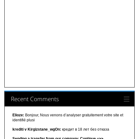
Recent Comments
Elioze:
Bonjour, Nous venons d’analyser gratuitement votre site et
identifié plusi
krediti v Kirgizstane_wgOn:
кредит в 18 лет без отказа
Sending a transfer from our company. Continue =>>