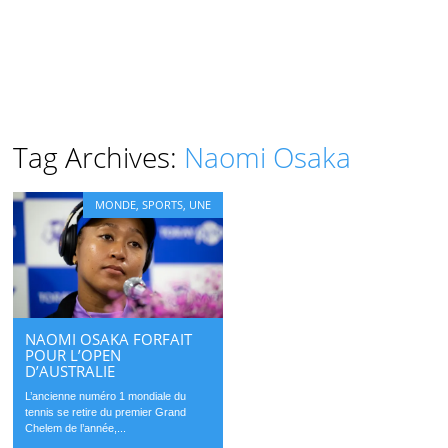
Tag Archives:
Naomi Osaka
MONDE
,
SPORTS
,
UNE
NAOMI OSAKA FORFAIT
POUR L’OPEN
D’AUSTRALIE
L’ancienne numéro 1 mondiale du
tennis se retire du premier Grand
Chelem de l’année,...