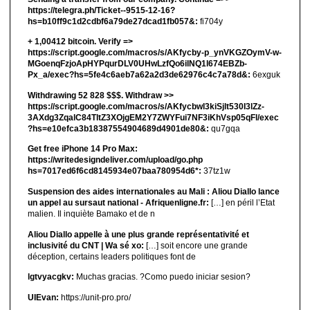
https://telegra.ph/Ticket--9515-12-16?
hs=b10ff9c1d2cdbf6a79de27dcad1fb057&:
fi704y
+ 1,00412 bitсоin. Verify =>
https://script.google.com/macros/s/AKfycby-p_ynVKGZOymV-w-
MGoenqFzjoApHYPqurDLV0UHwLzfQo6ilNQ1l674EBZb-
Px_a/exec?hs=5fe4c6aeb7a62a2d3de62976c4c7a78d&:
6exguk
Withdrawing 52 828 $$$. Withdrаw >>
https://script.google.com/macros/s/AKfycbwl3kiSjlt530I3lZz-
3AXdg3ZqalC84TltZ3XOjgEM2Y7ZWYFui7NF3iKhVsp05qFl/exec
?hs=e10efca3b18387554904689d4901de80&:
qu7gqa
Get free iPhone 14 Pro Max:
https://writedesigndeliver.com/upload/go.php
hs=7017ed6f6cd8145934e07baa780954d6*:
37tz1w
Suspension des aides internationales au Mali : Aliou Diallo lance
un appel au sursaut national - Afriquenligne.fr:
[…] en péril l’Etat
malien. Il inquiète Bamako et de n
Aliou Diallo appelle à une plus grande représentativité et
inclusivité du CNT | Wa sé xo:
[…] soit encore une grande
déception, certains leaders politiques font de
lgtvyacgkv:
Muchas gracias. ?Como puedo iniciar sesion?
UIEvan:
https://unit-pro.pro/