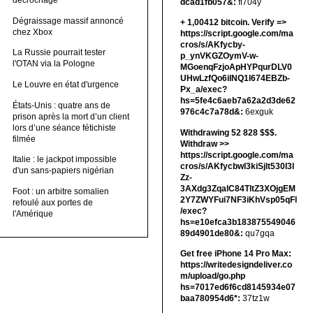
décrochage
dcad1fb057&:
fi704y
Dégraissage massif annoncé
+ 1,00412 bitсоin. Verify =>
chez Xbox
https://script.google.com/ma
cros/s/AKfycby-
La Russie pourrait tester
p_ynVKGZOymV-w-
l'OTAN via la Pologne
MGoenqFzjoApHYPqurDLV0
UHwLzfQo6ilNQ1l674EBZb-
Le Louvre en état d'urgence
Px_a/exec?
hs=5fe4c6aeb7a62a2d3de62
États-Unis : quatre ans de
976c4c7a78d&:
6exguk
prison après la mort d’un client
lors d’une séance fétichiste
Withdrawing 52 828 $$$.
filmée
Withdrаw >>
https://script.google.com/ma
Italie : le jackpot impossible
cros/s/AKfycbwl3kiSjlt530I3l
d'un sans-papiers nigérian
Zz-
3AXdg3ZqalC84TltZ3XOjgEM
Foot : un arbitre somalien
2Y7ZWYFui7NF3iKhVsp05qFl
refoulé aux portes de
/exec?
l'Amérique
hs=e10efca3b183875549046
89d4901de80&:
qu7gqa
Get free iPhone 14 Pro Max:
https://writedesigndeliver.co
m/upload/go.php
hs=7017ed6f6cd8145934e07
baa780954d6*:
37tz1w