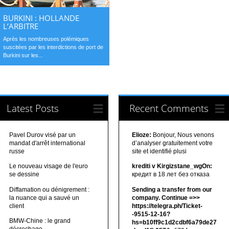
BURKINI : HOLLANDE
L’ARBITRE
Après les nombreuses polémiques
suscitées par les interdictions de port de
Burkini sur les...
Latest Posts
Recent Comments
Pavel Durov visé par un
Elioze:
Bonjour, Nous venons
mandat d'arrêt international
d’analyser gratuitement votre
russe
site et identifié plusi
Le nouveau visage de l'euro
krediti v Kirgizstane_wgOn:
se dessine
кредит в 18 лет без отказа
Diffamation ou dénigrement :
Sending a transfer from our
la nuance qui a sauvé un
company. Continue =>>
client
https://telegra.ph/Ticket-
-9515-12-16?
BMW-Chine : le grand
hs=b10ff9c1d2cdbf6a79de27