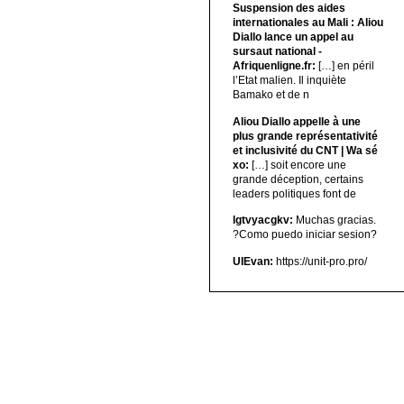
Suspension des aides
internationales au Mali : Aliou
Diallo lance un appel au
sursaut national -
Afriquenligne.fr:
[…] en péril
l’Etat malien. Il inquiète
Bamako et de n
Aliou Diallo appelle à une
plus grande représentativité
et inclusivité du CNT | Wa sé
xo:
[…] soit encore une
grande déception, certains
leaders politiques font de
lgtvyacgkv:
Muchas gracias.
?Como puedo iniciar sesion?
UIEvan:
https://unit-pro.pro/