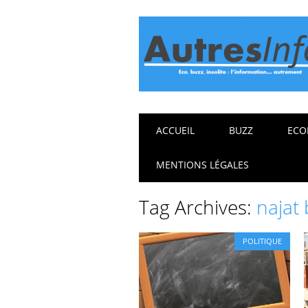
Main menu
Skip
ACCUEIL
BUZZ
ECO
to
content
MENTIONS LÉGALES
Tag Archives:
najat
POLITIQUE