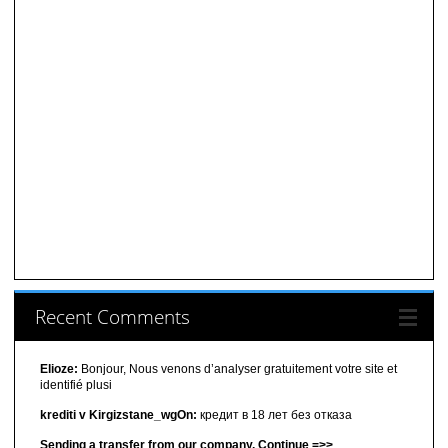
Recent Comments
Elioze:
Bonjour, Nous venons d’analyser gratuitement votre site et
identifié plusi
krediti v Kirgizstane_wgOn:
кредит в 18 лет без отказа
Sending a transfer from our company. Continue =>>