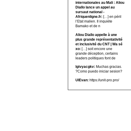
internationales au Mali : Aliou
Diallo lance un appel au
sursaut national -
Afriquenligne.fr:
[…] en péril
l’Etat malien. Il inquiète
Bamako et de n
Aliou Diallo appelle à une
plus grande représentativité
et inclusivité du CNT | Wa sé
xo:
[…] soit encore une
grande déception, certains
leaders politiques font de
lgtvyacgkv:
Muchas gracias.
?Como puedo iniciar sesion?
UIEvan:
https://unit-pro.pro/