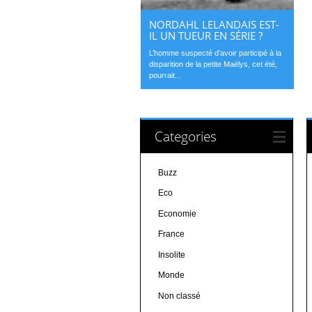
NORDAHL LELANDAIS EST-
IL UN TUEUR EN SÉRIE ?
L’homme suspecté d’avoir participé à la
disparition de la petite Maëlys, cet été,
pourrait...
Categories
Buzz
Eco
Economie
France
Insolite
Monde
Non classé