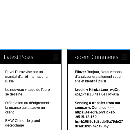
Latest Posts
Recent Comments
Pavel Durov visé par un
Elioze:
Bonjour, Nous venons
mandat d'arrêt international
d’analyser gratuitement votre
russe
site et identifié plusi
Le nouveau visage de l'euro
krediti v Kirgizstane_wgOn:
se dessine
кредит в 18 лет без отказа
Diffamation ou dénigrement :
Sending a transfer from our
la nuance qui a sauvé un
company. Continue =>>
client
https://telegra.ph/Ticket-
-9515-12-16?
BMW-Chine : le grand
hs=b10ff9c1d2cdbf6a79de27
décrochage
dcad1fb057&:
fi704y