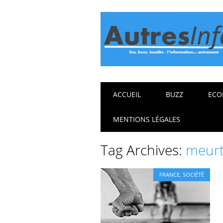
Main menu
Skip
ACCUEIL
BUZZ
ECO
to
content
MENTIONS LÉGALES
Tag Archives:
meurt
FRANCE
,
SOCIÉTÉ