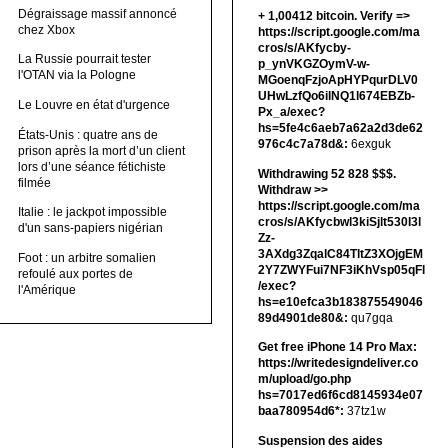
Dégraissage massif annoncé
+ 1,00412 bitсоin. Verify =>
chez Xbox
https://script.google.com/ma
cros/s/AKfycby-
La Russie pourrait tester
p_ynVKGZOymV-w-
l'OTAN via la Pologne
MGoenqFzjoApHYPqurDLV0
UHwLzfQo6ilNQ1l674EBZb-
Le Louvre en état d'urgence
Px_a/exec?
hs=5fe4c6aeb7a62a2d3de62
États-Unis : quatre ans de
976c4c7a78d&:
6exguk
prison après la mort d’un client
lors d’une séance fétichiste
Withdrawing 52 828 $$$.
filmée
Withdrаw >>
https://script.google.com/ma
Italie : le jackpot impossible
cros/s/AKfycbwl3kiSjlt530I3l
d'un sans-papiers nigérian
Zz-
3AXdg3ZqalC84TltZ3XOjgEM
Foot : un arbitre somalien
2Y7ZWYFui7NF3iKhVsp05qFl
refoulé aux portes de
/exec?
l'Amérique
hs=e10efca3b183875549046
89d4901de80&:
qu7gqa
Get free iPhone 14 Pro Max:
https://writedesigndeliver.co
m/upload/go.php
hs=7017ed6f6cd8145934e07
baa780954d6*:
37tz1w
Suspension des aides