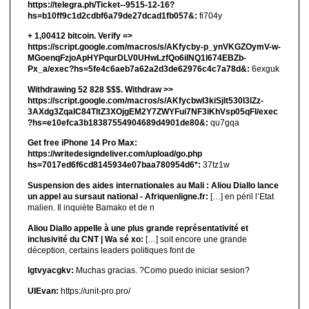
https://telegra.ph/Ticket--9515-12-16?
hs=b10ff9c1d2cdbf6a79de27dcad1fb057&:
fi704y
+ 1,00412 bitсоin. Verify =>
https://script.google.com/macros/s/AKfycby-p_ynVKGZOymV-w-
MGoenqFzjoApHYPqurDLV0UHwLzfQo6ilNQ1l674EBZb-
Px_a/exec?hs=5fe4c6aeb7a62a2d3de62976c4c7a78d&:
6exguk
Withdrawing 52 828 $$$. Withdrаw >>
https://script.google.com/macros/s/AKfycbwl3kiSjlt530I3lZz-
3AXdg3ZqalC84TltZ3XOjgEM2Y7ZWYFui7NF3iKhVsp05qFl/exec
?hs=e10efca3b18387554904689d4901de80&:
qu7gqa
Get free iPhone 14 Pro Max:
https://writedesigndeliver.com/upload/go.php
hs=7017ed6f6cd8145934e07baa780954d6*:
37tz1w
Suspension des aides internationales au Mali : Aliou Diallo lance
un appel au sursaut national - Afriquenligne.fr:
[…] en péril l’Etat
malien. Il inquiète Bamako et de n
Aliou Diallo appelle à une plus grande représentativité et
inclusivité du CNT | Wa sé xo:
[…] soit encore une grande
déception, certains leaders politiques font de
lgtvyacgkv:
Muchas gracias. ?Como puedo iniciar sesion?
UIEvan:
https://unit-pro.pro/