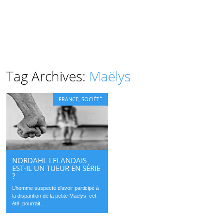
Tag Archives:
Maëlys
FRANCE
,
SOCIÉTÉ
NORDAHL LELANDAIS
EST-IL UN TUEUR EN SÉRIE
?
L’homme suspecté d’avoir participé à
la disparition de la petite Maëlys, cet
été, pourrait...