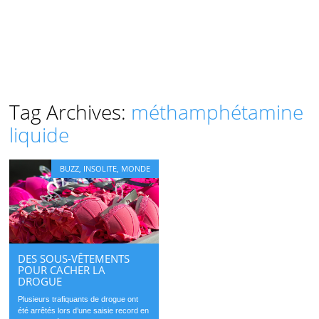
Tag Archives:
méthamphétamine
liquide
BUZZ
,
INSOLITE
,
MONDE
DES SOUS-VÊTEMENTS
POUR CACHER LA
DROGUE
Plusieurs trafiquants de drogue ont
été arrêtés lors d’une saisie record en