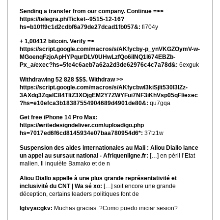
Sending a transfer from our company. Continue =>>
https://telegra.ph/Ticket--9515-12-16?
hs=b10ff9c1d2cdbf6a79de27dcad1fb057&:
fi704y
+ 1,00412 bitсоin. Verify =>
https://script.google.com/macros/s/AKfycby-p_ynVKGZOymV-w-
MGoenqFzjoApHYPqurDLV0UHwLzfQo6ilNQ1l674EBZb-
Px_a/exec?hs=5fe4c6aeb7a62a2d3de62976c4c7a78d&:
6exguk
Withdrawing 52 828 $$$. Withdrаw >>
https://script.google.com/macros/s/AKfycbwl3kiSjlt530I3lZz-
3AXdg3ZqalC84TltZ3XOjgEM2Y7ZWYFui7NF3iKhVsp05qFl/exec
?hs=e10efca3b18387554904689d4901de80&:
qu7gqa
Get free iPhone 14 Pro Max:
https://writedesigndeliver.com/upload/go.php
hs=7017ed6f6cd8145934e07baa780954d6*:
37tz1w
Suspension des aides internationales au Mali : Aliou Diallo lance
un appel au sursaut national - Afriquenligne.fr:
[…] en péril l’Etat
malien. Il inquiète Bamako et de n
Aliou Diallo appelle à une plus grande représentativité et
inclusivité du CNT | Wa sé xo:
[…] soit encore une grande
déception, certains leaders politiques font de
lgtvyacgkv:
Muchas gracias. ?Como puedo iniciar sesion?