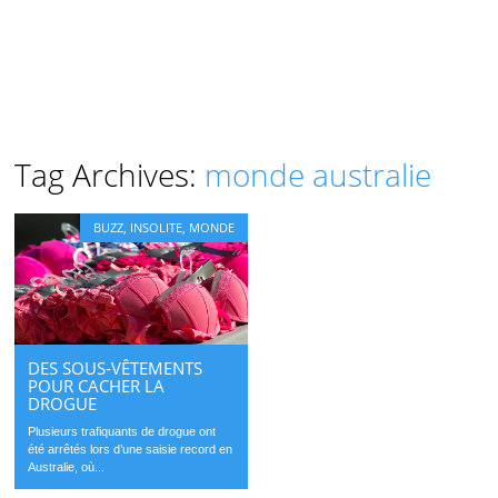
Tag Archives:
monde australie
BUZZ
,
INSOLITE
,
MONDE
DES SOUS-VÊTEMENTS
POUR CACHER LA
DROGUE
Plusieurs trafiquants de drogue ont
été arrêtés lors d’une saisie record en
Australie, où...