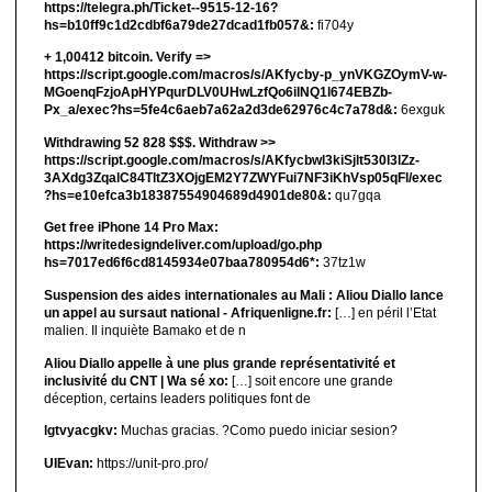
https://telegra.ph/Ticket--9515-12-16?
hs=b10ff9c1d2cdbf6a79de27dcad1fb057&:
fi704y
+ 1,00412 bitсоin. Verify =>
https://script.google.com/macros/s/AKfycby-p_ynVKGZOymV-w-
MGoenqFzjoApHYPqurDLV0UHwLzfQo6ilNQ1l674EBZb-
Px_a/exec?hs=5fe4c6aeb7a62a2d3de62976c4c7a78d&:
6exguk
Withdrawing 52 828 $$$. Withdrаw >>
https://script.google.com/macros/s/AKfycbwl3kiSjlt530I3lZz-
3AXdg3ZqalC84TltZ3XOjgEM2Y7ZWYFui7NF3iKhVsp05qFl/exec
?hs=e10efca3b18387554904689d4901de80&:
qu7gqa
Get free iPhone 14 Pro Max:
https://writedesigndeliver.com/upload/go.php
hs=7017ed6f6cd8145934e07baa780954d6*:
37tz1w
Suspension des aides internationales au Mali : Aliou Diallo lance
un appel au sursaut national - Afriquenligne.fr:
[…] en péril l’Etat
malien. Il inquiète Bamako et de n
Aliou Diallo appelle à une plus grande représentativité et
inclusivité du CNT | Wa sé xo:
[…] soit encore une grande
déception, certains leaders politiques font de
lgtvyacgkv:
Muchas gracias. ?Como puedo iniciar sesion?
UIEvan:
https://unit-pro.pro/