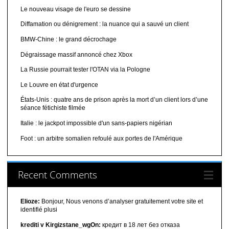
Le nouveau visage de l'euro se dessine
Diffamation ou dénigrement : la nuance qui a sauvé un client
BMW-Chine : le grand décrochage
Dégraissage massif annoncé chez Xbox
La Russie pourrait tester l'OTAN via la Pologne
Le Louvre en état d'urgence
États-Unis : quatre ans de prison après la mort d’un client lors d’une
séance fétichiste filmée
Italie : le jackpot impossible d'un sans-papiers nigérian
Foot : un arbitre somalien refoulé aux portes de l'Amérique
Recent Comments
Elioze:
Bonjour, Nous venons d’analyser gratuitement votre site et
identifié plusi
krediti v Kirgizstane_wgOn:
кредит в 18 лет без отказа