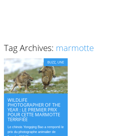
Tag Archives:
marmotte
BUZZ
,
UNE
WILDLIFE
PHOTOGRAPHER OF THE
YEAR : LE PREMIER PRIX
POUR CETTE MARMOTTE
TERRIFIÉE
Le chinois Yongqing Bao a remporté le
prix du photographe animalier de