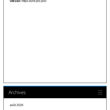
UIEvan:
https://unit-pro.pro/
Archives
août 2026