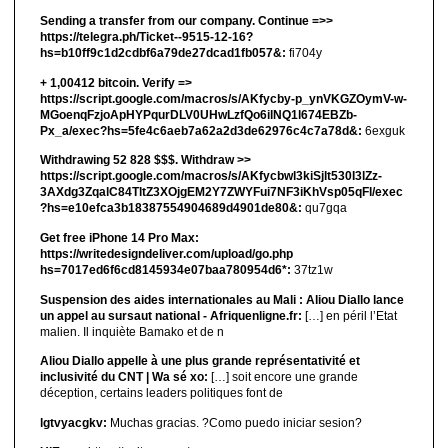
Sending a transfer from our company. Continue =>>
https://telegra.ph/Ticket--9515-12-16?
hs=b10ff9c1d2cdbf6a79de27dcad1fb057&:
fi704y
+ 1,00412 bitсоin. Verify =>
https://script.google.com/macros/s/AKfycby-p_ynVKGZOymV-w-
MGoenqFzjoApHYPqurDLV0UHwLzfQo6ilNQ1l674EBZb-
Px_a/exec?hs=5fe4c6aeb7a62a2d3de62976c4c7a78d&:
6exguk
Withdrawing 52 828 $$$. Withdrаw >>
https://script.google.com/macros/s/AKfycbwl3kiSjlt530I3lZz-
3AXdg3ZqalC84TltZ3XOjgEM2Y7ZWYFui7NF3iKhVsp05qFl/exec
?hs=e10efca3b18387554904689d4901de80&:
qu7gqa
Get free iPhone 14 Pro Max:
https://writedesigndeliver.com/upload/go.php
hs=7017ed6f6cd8145934e07baa780954d6*:
37tz1w
Suspension des aides internationales au Mali : Aliou Diallo lance
un appel au sursaut national - Afriquenligne.fr:
[…] en péril l’Etat
malien. Il inquiète Bamako et de n
Aliou Diallo appelle à une plus grande représentativité et
inclusivité du CNT | Wa sé xo:
[…] soit encore une grande
déception, certains leaders politiques font de
lgtvyacgkv:
Muchas gracias. ?Como puedo iniciar sesion?