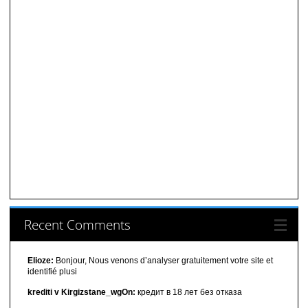
Recent Comments
Elioze:
Bonjour, Nous venons d’analyser gratuitement votre site et
identifié plusi
krediti v Kirgizstane_wgOn:
кредит в 18 лет без отказа