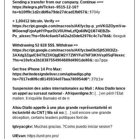
Sending a transfer from our company. Continue =>>
https://telegra.ph/Ticket--9515-12-16?
hs=b10ff9c1d2cdbf6a79de27dcad1fb057&:
fi704y
+ 1,00412 bitсоin. Verify =>
https://script.google.com/macros/s/AKfycby-p_ynVKGZOymV-w-
MGoenqFzjoApHYPqurDLV0UHwLzfQo6ilNQ1l674EBZb-
Px_a/exec?hs=5fe4c6aeb7a62a2d3de62976c4c7a78d&:
6exguk
Withdrawing 52 828 $$$. Withdrаw >>
https://script.google.com/macros/s/AKfycbwl3kiSjlt530I3lZz-
3AXdg3ZqalC84TltZ3XOjgEM2Y7ZWYFui7NF3iKhVsp05qFl/exec
?hs=e10efca3b18387554904689d4901de80&:
qu7gqa
Get free iPhone 14 Pro Max:
https://writedesigndeliver.com/upload/go.php
hs=7017ed6f6cd8145934e07baa780954d6*:
37tz1w
Suspension des aides internationales au Mali : Aliou Diallo lance
un appel au sursaut national - Afriquenligne.fr:
[…] en péril l’Etat
malien. Il inquiète Bamako et de n
Aliou Diallo appelle à une plus grande représentativité et
inclusivité du CNT | Wa sé xo:
[…] soit encore une grande
déception, certains leaders politiques font de
lgtvyacgkv:
Muchas gracias. ?Como puedo iniciar sesion?
UIEvan:
https://unit-pro.pro/