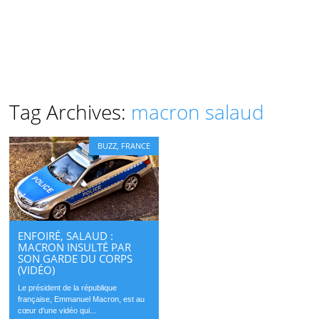
Tag Archives:
macron salaud
BUZZ
,
FRANCE
ENFOIRÉ, SALAUD :
MACRON INSULTÉ PAR
SON GARDE DU CORPS
(VIDÉO)
Le président de la république
française, Emmanuel Macron, est au
cœur d’une vidéo qui...