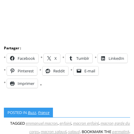
Partager :
Facebook
X
Tumblr
LinkedIn
Pinterest
Reddit
E-mail
Imprimer
POSTED IN
Buzz
,
France
TAGGED
emmanuel macron
,
enfoiré
,
macron enfoiré
,
macron garde du
corps
,
macron salaud
,
salaud
. BOOKMARK THE
permalink
.