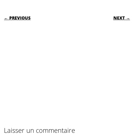
POST NAVIGATION
← PREVIOUS
NEXT →
Laisser un commentaire