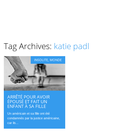
Tag Archives:
katie padl
INSOLITE
,
MONDE
ARRÊTÉ POUR AVOIR
ÉPOUSÉ ET FAIT UN
ENFANT À SA FILLE
Un américain et sa fille ont été
condamnés par la justice américaine,
car ils...