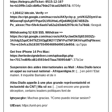
https://telegra.ph/Ticket--9515-12-16?
hs=b10ff9c1d2cdbf6a79de27dcad1fb057&:
fi704y
+ 1,00412 bitсоin. Verify =>
https://script.google.com/macros/s/AKfycby-p_ynVKGZOymV-w-
MGoenqFzjoApHYPqurDLV0UHwLzfQo6ilNQ1l674EBZb-
Px_a/exec?hs=5fe4c6aeb7a62a2d3de62976c4c7a78d&:
6exguk
Withdrawing 52 828 $$$. Withdrаw >>
https://script.google.com/macros/s/AKfycbwl3kiSjlt530I3lZz-
3AXdg3ZqalC84TltZ3XOjgEM2Y7ZWYFui7NF3iKhVsp05qFl/exec
?hs=e10efca3b18387554904689d4901de80&:
qu7gqa
Get free iPhone 14 Pro Max:
https://writedesigndeliver.com/upload/go.php
hs=7017ed6f6cd8145934e07baa780954d6*:
37tz1w
Suspension des aides internationales au Mali : Aliou Diallo lance
un appel au sursaut national - Afriquenligne.fr:
[…] en péril l’Etat
malien. Il inquiète Bamako et de n
Aliou Diallo appelle à une plus grande représentativité et
inclusivité du CNT | Wa sé xo:
[…] soit encore une grande
déception, certains leaders politiques font de
lgtvyacgkv:
Muchas gracias. ?Como puedo iniciar sesion?
UIEvan:
https://unit-pro.pro/