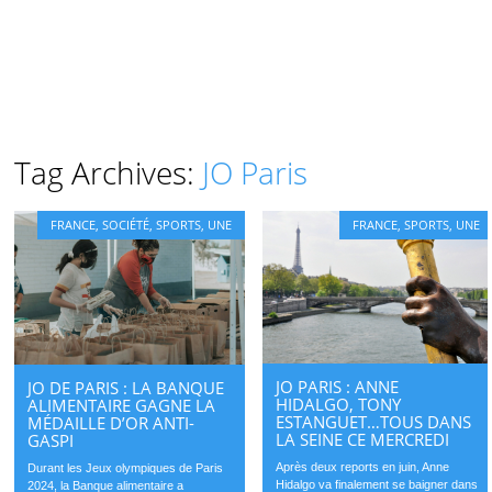
Tag Archives:
JO Paris
FRANCE
,
SOCIÉTÉ
,
SPORTS
,
UNE
FRANCE
,
SPORTS
,
UNE
JO PARIS : ANNE
JO DE PARIS : LA BANQUE
HIDALGO, TONY
ALIMENTAIRE GAGNE LA
ESTANGUET…TOUS DANS
MÉDAILLE D’OR ANTI-
LA SEINE CE MERCREDI
GASPI
Après deux reports en juin, Anne
Durant les Jeux olympiques de Paris
Hidalgo va finalement se baigner dans
2024, la Banque alimentaire a