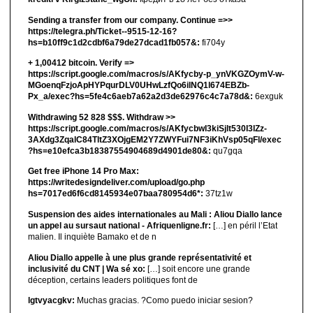
Sending a transfer from our company. Continue =>>
https://telegra.ph/Ticket--9515-12-16?
hs=b10ff9c1d2cdbf6a79de27dcad1fb057&:
fi704y
+ 1,00412 bitсоin. Verify =>
https://script.google.com/macros/s/AKfycby-p_ynVKGZOymV-w-
MGoenqFzjoApHYPqurDLV0UHwLzfQo6ilNQ1l674EBZb-
Px_a/exec?hs=5fe4c6aeb7a62a2d3de62976c4c7a78d&:
6exguk
Withdrawing 52 828 $$$. Withdrаw >>
https://script.google.com/macros/s/AKfycbwl3kiSjlt530I3lZz-
3AXdg3ZqalC84TltZ3XOjgEM2Y7ZWYFui7NF3iKhVsp05qFl/exec
?hs=e10efca3b18387554904689d4901de80&:
qu7gqa
Get free iPhone 14 Pro Max:
https://writedesigndeliver.com/upload/go.php
hs=7017ed6f6cd8145934e07baa780954d6*:
37tz1w
Suspension des aides internationales au Mali : Aliou Diallo lance
un appel au sursaut national - Afriquenligne.fr:
[…] en péril l’Etat
malien. Il inquiète Bamako et de n
Aliou Diallo appelle à une plus grande représentativité et
inclusivité du CNT | Wa sé xo:
[…] soit encore une grande
déception, certains leaders politiques font de
lgtvyacgkv:
Muchas gracias. ?Como puedo iniciar sesion?