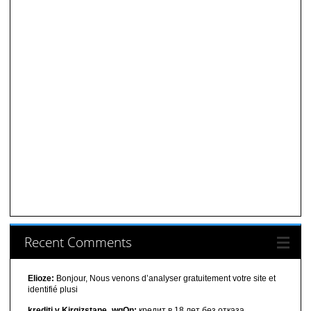
Recent Comments
Elioze:
Bonjour, Nous venons d’analyser gratuitement votre site et
identifié plusi
krediti v Kirgizstane_wgOn:
кредит в 18 лет без отказа