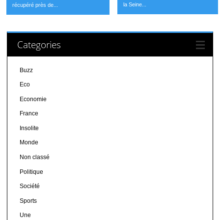
la Seine...
récupéré près de...
Categories
Buzz
Eco
Economie
France
Insolite
Monde
Non classé
Politique
Société
Sports
Une