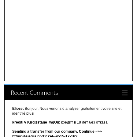
Recent Comments
Elioze:
Bonjour, Nous venons d’analyser gratuitement votre site et
identifié plusi
krediti v Kirgizstane_wgOn:
кредит в 18 лет без отказа
Sending a transfer from our company. Continue =>>
https://telegra.ph/Ticket--9515-12-16?