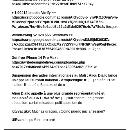
hs=b10ff9c1d2cdbf6a79de27dcad1fb057&:
fi704y
+ 1,00412 bitсоin. Verify =>
https://script.google.com/macros/s/AKfycby-p_ynVKGZOymV-w-
MGoenqFzjoApHYPqurDLV0UHwLzfQo6ilNQ1l674EBZb-
Px_a/exec?hs=5fe4c6aeb7a62a2d3de62976c4c7a78d&:
6exguk
Withdrawing 52 828 $$$. Withdrаw >>
https://script.google.com/macros/s/AKfycbwl3kiSjlt530I3lZz-
3AXdg3ZqalC84TltZ3XOjgEM2Y7ZWYFui7NF3iKhVsp05qFl/exec
?hs=e10efca3b18387554904689d4901de80&:
qu7gqa
Get free iPhone 14 Pro Max:
https://writedesigndeliver.com/upload/go.php
hs=7017ed6f6cd8145934e07baa780954d6*:
37tz1w
Suspension des aides internationales au Mali : Aliou Diallo lance
un appel au sursaut national - Afriquenligne.fr:
[…] en péril l’Etat
malien. Il inquiète Bamako et de n
Aliou Diallo appelle à une plus grande représentativité et
inclusivité du CNT | Wa sé xo:
[…] soit encore une grande
déception, certains leaders politiques font de
lgtvyacgkv:
Muchas gracias. ?Como puedo iniciar sesion?
UIEvan:
https://unit-pro.pro/