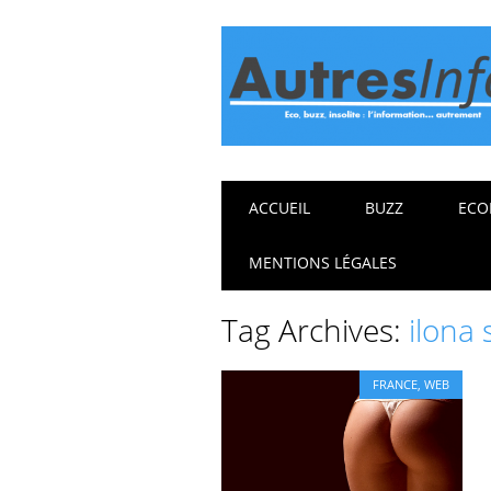
Main menu
Skip
ACCUEIL
BUZZ
ECO
to
content
MENTIONS LÉGALES
Tag Archives:
ilona
FRANCE
,
WEB