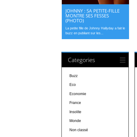
JOHNNY : SA PETITE-FILLE
MONTRE SES FESSES
(PHOTO)
La petite fille de Johnny Hallyday a fait le
buzz en publiant sur les...
Categories
Buzz
Eco
Economie
France
Insolite
Monde
Non classé