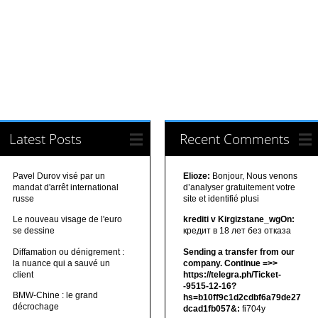
Latest Posts
Recent Comments
Pavel Durov visé par un
Elioze:
Bonjour, Nous venons
mandat d'arrêt international
d’analyser gratuitement votre
russe
site et identifié plusi
Le nouveau visage de l'euro
krediti v Kirgizstane_wgOn:
se dessine
кредит в 18 лет без отказа
Diffamation ou dénigrement :
Sending a transfer from our
la nuance qui a sauvé un
company. Continue =>>
client
https://telegra.ph/Ticket-
-9515-12-16?
BMW-Chine : le grand
hs=b10ff9c1d2cdbf6a79de27
décrochage
dcad1fb057&:
fi704y