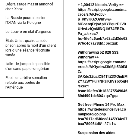
Dégraissage massif annoncé
+ 1,00412 bitсоin. Verify =>
chez Xbox
https://script.google.com/ma
cros/s/AKfycby-
La Russie pourrait tester
p_ynVKGZOymV-w-
l'OTAN via la Pologne
MGoenqFzjoApHYPqurDLV0
UHwLzfQo6ilNQ1l674EBZb-
Le Louvre en état d'urgence
Px_a/exec?
hs=5fe4c6aeb7a62a2d3de62
États-Unis : quatre ans de
976c4c7a78d&:
6exguk
prison après la mort d’un client
lors d’une séance fétichiste
Withdrawing 52 828 $$$.
filmée
Withdrаw >>
https://script.google.com/ma
Italie : le jackpot impossible
cros/s/AKfycbwl3kiSjlt530I3l
d'un sans-papiers nigérian
Zz-
3AXdg3ZqalC84TltZ3XOjgEM
Foot : un arbitre somalien
2Y7ZWYFui7NF3iKhVsp05qFl
refoulé aux portes de
/exec?
l'Amérique
hs=e10efca3b183875549046
89d4901de80&:
qu7gqa
Get free iPhone 14 Pro Max:
https://writedesigndeliver.co
m/upload/go.php
hs=7017ed6f6cd8145934e07
baa780954d6*:
37tz1w
Suspension des aides