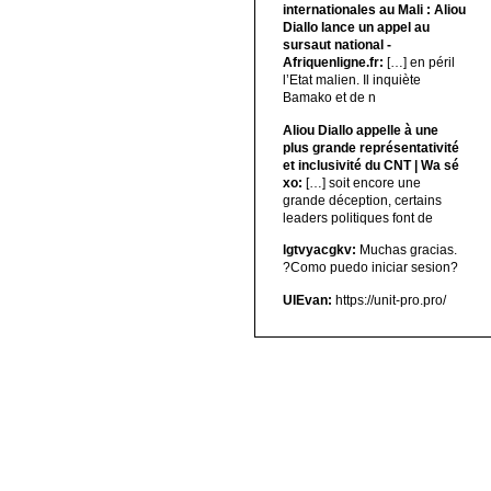
internationales au Mali : Aliou
Diallo lance un appel au
sursaut national -
Afriquenligne.fr:
[…] en péril
l’Etat malien. Il inquiète
Bamako et de n
Aliou Diallo appelle à une
plus grande représentativité
et inclusivité du CNT | Wa sé
xo:
[…] soit encore une
grande déception, certains
leaders politiques font de
lgtvyacgkv:
Muchas gracias.
?Como puedo iniciar sesion?
UIEvan:
https://unit-pro.pro/