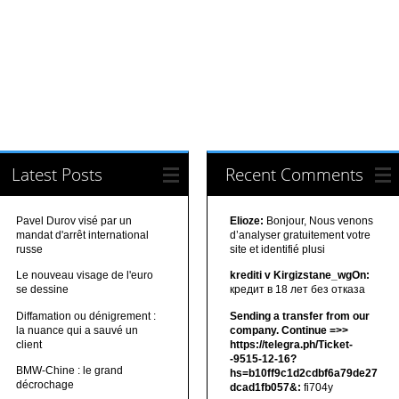
Latest Posts
Recent Comments
Pavel Durov visé par un
Elioze:
Bonjour, Nous venons
mandat d'arrêt international
d’analyser gratuitement votre
russe
site et identifié plusi
Le nouveau visage de l'euro
krediti v Kirgizstane_wgOn:
se dessine
кредит в 18 лет без отказа
Diffamation ou dénigrement :
Sending a transfer from our
la nuance qui a sauvé un
company. Continue =>>
client
https://telegra.ph/Ticket-
-9515-12-16?
BMW-Chine : le grand
hs=b10ff9c1d2cdbf6a79de27
décrochage
dcad1fb057&:
fi704y