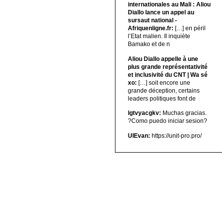
internationales au Mali : Aliou
Diallo lance un appel au
sursaut national -
Afriquenligne.fr:
[…] en péril
l’Etat malien. Il inquiète
Bamako et de n
Aliou Diallo appelle à une
plus grande représentativité
et inclusivité du CNT | Wa sé
xo:
[…] soit encore une
grande déception, certains
leaders politiques font de
lgtvyacgkv:
Muchas gracias.
?Como puedo iniciar sesion?
UIEvan:
https://unit-pro.pro/