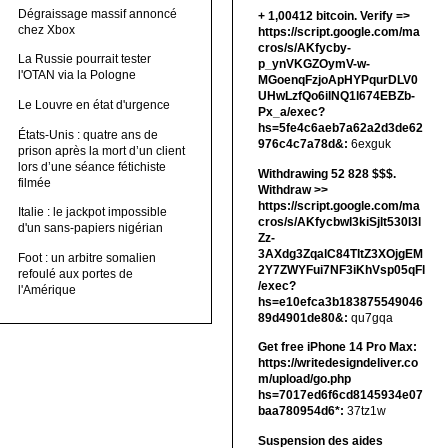
Dégraissage massif annoncé
+ 1,00412 bitсоin. Verify =>
chez Xbox
https://script.google.com/ma
cros/s/AKfycby-
La Russie pourrait tester
p_ynVKGZOymV-w-
l'OTAN via la Pologne
MGoenqFzjoApHYPqurDLV0
UHwLzfQo6ilNQ1l674EBZb-
Le Louvre en état d'urgence
Px_a/exec?
hs=5fe4c6aeb7a62a2d3de62
États-Unis : quatre ans de
976c4c7a78d&:
6exguk
prison après la mort d’un client
lors d’une séance fétichiste
Withdrawing 52 828 $$$.
filmée
Withdrаw >>
https://script.google.com/ma
Italie : le jackpot impossible
cros/s/AKfycbwl3kiSjlt530I3l
d'un sans-papiers nigérian
Zz-
3AXdg3ZqalC84TltZ3XOjgEM
Foot : un arbitre somalien
2Y7ZWYFui7NF3iKhVsp05qFl
refoulé aux portes de
/exec?
l'Amérique
hs=e10efca3b183875549046
89d4901de80&:
qu7gqa
Get free iPhone 14 Pro Max:
https://writedesigndeliver.co
m/upload/go.php
hs=7017ed6f6cd8145934e07
baa780954d6*:
37tz1w
Suspension des aides