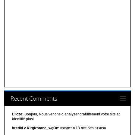
Recent Comments
Elioze:
Bonjour, Nous venons d’analyser gratuitement votre site et
identifié plusi
krediti v Kirgizstane_wgOn:
кредит в 18 лет без отказа