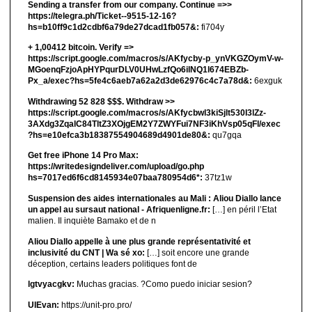
Sending a transfer from our company. Continue =>>
https://telegra.ph/Ticket--9515-12-16?
hs=b10ff9c1d2cdbf6a79de27dcad1fb057&:
fi704y
+ 1,00412 bitсоin. Verify =>
https://script.google.com/macros/s/AKfycby-p_ynVKGZOymV-w-
MGoenqFzjoApHYPqurDLV0UHwLzfQo6ilNQ1l674EBZb-
Px_a/exec?hs=5fe4c6aeb7a62a2d3de62976c4c7a78d&:
6exguk
Withdrawing 52 828 $$$. Withdrаw >>
https://script.google.com/macros/s/AKfycbwl3kiSjlt530I3lZz-
3AXdg3ZqalC84TltZ3XOjgEM2Y7ZWYFui7NF3iKhVsp05qFl/exec
?hs=e10efca3b18387554904689d4901de80&:
qu7gqa
Get free iPhone 14 Pro Max:
https://writedesigndeliver.com/upload/go.php
hs=7017ed6f6cd8145934e07baa780954d6*:
37tz1w
Suspension des aides internationales au Mali : Aliou Diallo lance
un appel au sursaut national - Afriquenligne.fr:
[…] en péril l’Etat
malien. Il inquiète Bamako et de n
Aliou Diallo appelle à une plus grande représentativité et
inclusivité du CNT | Wa sé xo:
[…] soit encore une grande
déception, certains leaders politiques font de
lgtvyacgkv:
Muchas gracias. ?Como puedo iniciar sesion?
UIEvan:
https://unit-pro.pro/