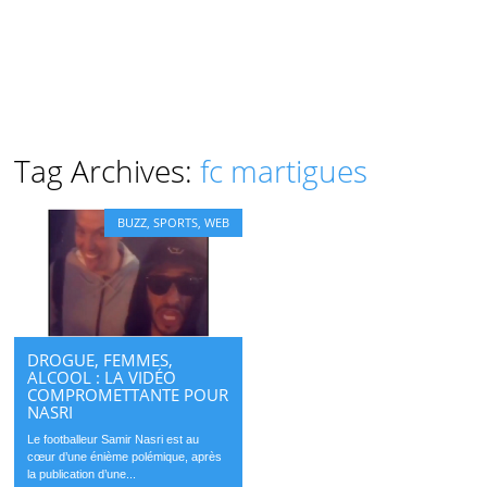
Tag Archives:
fc martigues
BUZZ
,
SPORTS
,
WEB
DROGUE, FEMMES,
ALCOOL : LA VIDÉO
COMPROMETTANTE POUR
NASRI
Le footballeur Samir Nasri est au
cœur d’une énième polémique, après
la publication d’une...