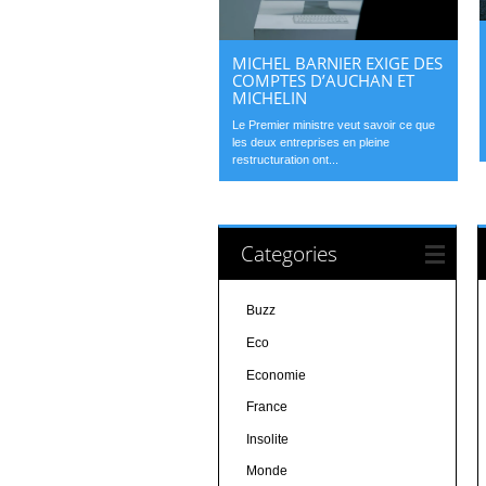
MICHEL BARNIER EXIGE DES
COMPTES D’AUCHAN ET
MICHELIN
Le Premier ministre veut savoir ce que
les deux entreprises en pleine
restructuration ont...
Categories
Buzz
Eco
Economie
France
Insolite
Monde