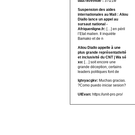
baa780954d6*:
37tz1w
Suspension des aides
internationales au Mali : Aliou
Diallo lance un appel au
sursaut national -
Afriquenligne.fr:
[…] en péril
l’Etat malien. Il inquiète
Bamako et de n
Aliou Diallo appelle à une
plus grande représentativité
et inclusivité du CNT | Wa sé
xo:
[…] soit encore une
grande déception, certains
leaders politiques font de
lgtvyacgkv:
Muchas gracias.
?Como puedo iniciar sesion?
UIEvan:
https://unit-pro.pro/