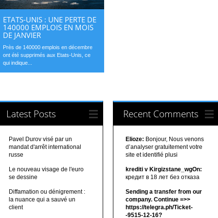
ETATS-UNIS : UNE PERTE DE
140000 EMPLOIS EN MOIS
DE JANVIER
Près de 140000 emplois en décembre
ont été supprimés aux Etats-Unis, ce
qui indique...
Latest Posts
Recent Comments
Pavel Durov visé par un
Elioze:
Bonjour, Nous venons
mandat d'arrêt international
d’analyser gratuitement votre
russe
site et identifié plusi
Le nouveau visage de l'euro
krediti v Kirgizstane_wgOn:
se dessine
кредит в 18 лет без отказа
Diffamation ou dénigrement :
Sending a transfer from our
la nuance qui a sauvé un
company. Continue =>>
client
https://telegra.ph/Ticket-
-9515-12-16?