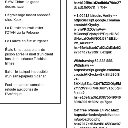
BMW-Chine : le grand
hs=b10ff9c1d2cdbf6a79de27
décrochage
dcad1fb057&:
fi704y
Dégraissage massif annoncé
+ 1,00412 bitсоin. Verify =>
chez Xbox
https://script.google.com/ma
cros/s/AKfycby-
La Russie pourrait tester
p_ynVKGZOymV-w-
l'OTAN via la Pologne
MGoenqFzjoApHYPqurDLV0
UHwLzfQo6ilNQ1l674EBZb-
Le Louvre en état d'urgence
Px_a/exec?
hs=5fe4c6aeb7a62a2d3de62
États-Unis : quatre ans de
976c4c7a78d&:
6exguk
prison après la mort d’un client
lors d’une séance fétichiste
Withdrawing 52 828 $$$.
filmée
Withdrаw >>
https://script.google.com/ma
Italie : le jackpot impossible
cros/s/AKfycbwl3kiSjlt530I3l
d'un sans-papiers nigérian
Zz-
3AXdg3ZqalC84TltZ3XOjgEM
Foot : un arbitre somalien
2Y7ZWYFui7NF3iKhVsp05qFl
refoulé aux portes de
/exec?
l'Amérique
hs=e10efca3b183875549046
89d4901de80&:
qu7gqa
Get free iPhone 14 Pro Max:
https://writedesigndeliver.co
m/upload/go.php
hs=7017ed6f6cd8145934e07