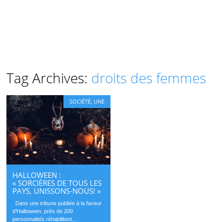
Tag Archives:
droits des femmes
SOCIÉTÉ
,
UNE
HALLOWEEN :
« SORCIÈRES DE TOUS LES
PAYS, UNISSONS-NOUS! »
Dans une tribune publiée à la faveur
d’Halloween, près de 200
personnalités réhabilitent...