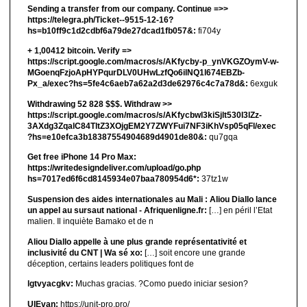
Sending a transfer from our company. Continue =>>
https://telegra.ph/Ticket--9515-12-16?
hs=b10ff9c1d2cdbf6a79de27dcad1fb057&:
fi704y
+ 1,00412 bitсоin. Verify =>
https://script.google.com/macros/s/AKfycby-p_ynVKGZOymV-w-
MGoenqFzjoApHYPqurDLV0UHwLzfQo6ilNQ1l674EBZb-
Px_a/exec?hs=5fe4c6aeb7a62a2d3de62976c4c7a78d&:
6exguk
Withdrawing 52 828 $$$. Withdrаw >>
https://script.google.com/macros/s/AKfycbwl3kiSjlt530I3lZz-
3AXdg3ZqalC84TltZ3XOjgEM2Y7ZWYFui7NF3iKhVsp05qFl/exec
?hs=e10efca3b18387554904689d4901de80&:
qu7gqa
Get free iPhone 14 Pro Max:
https://writedesigndeliver.com/upload/go.php
hs=7017ed6f6cd8145934e07baa780954d6*:
37tz1w
Suspension des aides internationales au Mali : Aliou Diallo lance
un appel au sursaut national - Afriquenligne.fr:
[…] en péril l’Etat
malien. Il inquiète Bamako et de n
Aliou Diallo appelle à une plus grande représentativité et
inclusivité du CNT | Wa sé xo:
[…] soit encore une grande
déception, certains leaders politiques font de
lgtvyacgkv:
Muchas gracias. ?Como puedo iniciar sesion?
UIEvan:
https://unit-pro.pro/