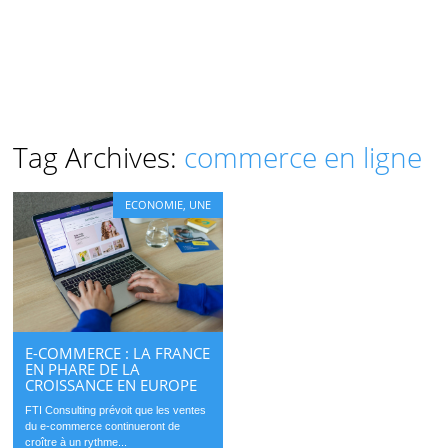
Tag Archives:
commerce en ligne
ECONOMIE
,
UNE
E-COMMERCE : LA FRANCE
EN PHARE DE LA
CROISSANCE EN EUROPE
FTI Consulting prévoit que les ventes
du e-commerce continueront de
croître à un rythme...