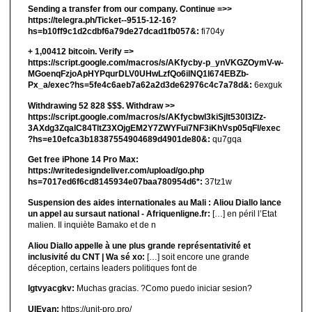
Sending a transfer from our company. Continue =>>
https://telegra.ph/Ticket--9515-12-16?
hs=b10ff9c1d2cdbf6a79de27dcad1fb057&:
fi704y
+ 1,00412 bitсоin. Verify =>
https://script.google.com/macros/s/AKfycby-p_ynVKGZOymV-w-
MGoenqFzjoApHYPqurDLV0UHwLzfQo6ilNQ1l674EBZb-
Px_a/exec?hs=5fe4c6aeb7a62a2d3de62976c4c7a78d&:
6exguk
Withdrawing 52 828 $$$. Withdrаw >>
https://script.google.com/macros/s/AKfycbwl3kiSjlt530I3lZz-
3AXdg3ZqalC84TltZ3XOjgEM2Y7ZWYFui7NF3iKhVsp05qFl/exec
?hs=e10efca3b18387554904689d4901de80&:
qu7gqa
Get free iPhone 14 Pro Max:
https://writedesigndeliver.com/upload/go.php
hs=7017ed6f6cd8145934e07baa780954d6*:
37tz1w
Suspension des aides internationales au Mali : Aliou Diallo lance
un appel au sursaut national - Afriquenligne.fr:
[…] en péril l’Etat
malien. Il inquiète Bamako et de n
Aliou Diallo appelle à une plus grande représentativité et
inclusivité du CNT | Wa sé xo:
[…] soit encore une grande
déception, certains leaders politiques font de
lgtvyacgkv:
Muchas gracias. ?Como puedo iniciar sesion?
UIEvan:
https://unit-pro.pro/