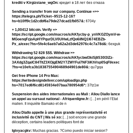
krediti v Kirgizstane_wgOn:
кредит в 18 лет без отказа
Sending a transfer from our company. Continue =>>
https://telegra.ph/Ticket--9515-12-16?
hs=b10ff9c1d2cdbf6a79de27dcad1fb057&:
fi704y
+ 1,00412 bitсоin. Verify =>
https://script.google.com/macros/s/AKfycby-p_ynVKGZOymV-w-
MGoenqFzjoApHYPqurDLV0UHwLzfQo6ilNQ1l674EBZb-
Px_a/exec?hs=5fe4c6aeb7a62a2d3de62976c4c7a78d&:
6exguk
Withdrawing 52 828 $$$. Withdrаw >>
https://script.google.com/macros/s/AKfycbwl3kiSjlt530I3lZz-
3AXdg3ZqalC84TltZ3XOjgEM2Y7ZWYFui7NF3iKhVsp05qFl/exec
?hs=e10efca3b18387554904689d4901de80&:
qu7gqa
Get free iPhone 14 Pro Max:
https://writedesigndeliver.com/upload/go.php
hs=7017ed6f6cd8145934e07baa780954d6*:
37tz1w
Suspension des aides internationales au Mali : Aliou Diallo lance
un appel au sursaut national - Afriquenligne.fr:
[…] en péril l’Etat
malien. Il inquiète Bamako et de n
Aliou Diallo appelle à une plus grande représentativité et
inclusivité du CNT | Wa sé xo:
[…] soit encore une grande
déception, certains leaders politiques font de
lgtvyacgkv:
Muchas gracias. ?Como puedo iniciar sesion?