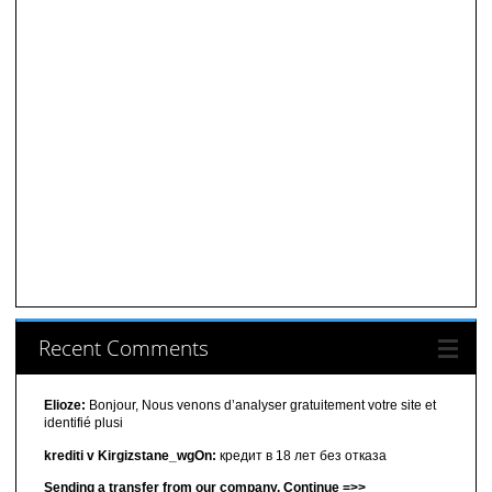
Recent Comments
Elioze:
Bonjour, Nous venons d’analyser gratuitement votre site et
identifié plusi
krediti v Kirgizstane_wgOn:
кредит в 18 лет без отказа
Sending a transfer from our company. Continue =>>