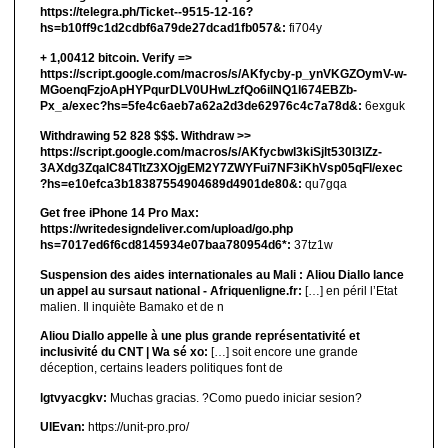
https://telegra.ph/Ticket--9515-12-16?
hs=b10ff9c1d2cdbf6a79de27dcad1fb057&:
fi704y
+ 1,00412 bitсоin. Verify =>
https://script.google.com/macros/s/AKfycby-p_ynVKGZOymV-w-
MGoenqFzjoApHYPqurDLV0UHwLzfQo6ilNQ1l674EBZb-
Px_a/exec?hs=5fe4c6aeb7a62a2d3de62976c4c7a78d&:
6exguk
Withdrawing 52 828 $$$. Withdrаw >>
https://script.google.com/macros/s/AKfycbwl3kiSjlt530I3lZz-
3AXdg3ZqalC84TltZ3XOjgEM2Y7ZWYFui7NF3iKhVsp05qFl/exec
?hs=e10efca3b18387554904689d4901de80&:
qu7gqa
Get free iPhone 14 Pro Max:
https://writedesigndeliver.com/upload/go.php
hs=7017ed6f6cd8145934e07baa780954d6*:
37tz1w
Suspension des aides internationales au Mali : Aliou Diallo lance
un appel au sursaut national - Afriquenligne.fr:
[…] en péril l’Etat
malien. Il inquiète Bamako et de n
Aliou Diallo appelle à une plus grande représentativité et
inclusivité du CNT | Wa sé xo:
[…] soit encore une grande
déception, certains leaders politiques font de
lgtvyacgkv:
Muchas gracias. ?Como puedo iniciar sesion?
UIEvan:
https://unit-pro.pro/