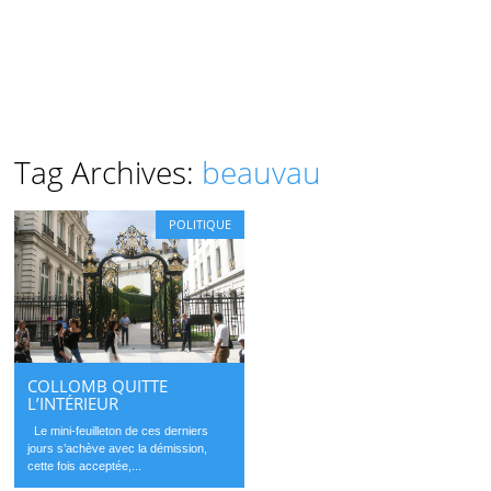
Tag Archives:
beauvau
POLITIQUE
COLLOMB QUITTE
L’INTÉRIEUR
Le mini-feuilleton de ces derniers
jours s’achève avec la démission,
cette fois acceptée,...