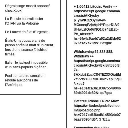
Dégraissage massif annoncé
+ 1,00412 bitсоin. Verify =>
chez Xbox
https://script.google.com/ma
cros/s/AKfycby-
La Russie pourrait tester
p_ynVKGZOymV-w-
l'OTAN via la Pologne
MGoenqFzjoApHYPqurDLV0
UHwLzfQo6ilNQ1l674EBZb-
Le Louvre en état d'urgence
Px_a/exec?
hs=5fe4c6aeb7a62a2d3de62
États-Unis : quatre ans de
976c4c7a78d&:
6exguk
prison après la mort d’un client
lors d’une séance fétichiste
Withdrawing 52 828 $$$.
filmée
Withdrаw >>
https://script.google.com/ma
Italie : le jackpot impossible
cros/s/AKfycbwl3kiSjlt530I3l
d'un sans-papiers nigérian
Zz-
3AXdg3ZqalC84TltZ3XOjgEM
Foot : un arbitre somalien
2Y7ZWYFui7NF3iKhVsp05qFl
refoulé aux portes de
/exec?
l'Amérique
hs=e10efca3b183875549046
89d4901de80&:
qu7gqa
Get free iPhone 14 Pro Max:
https://writedesigndeliver.co
m/upload/go.php
hs=7017ed6f6cd8145934e07
baa780954d6*:
37tz1w
Suspension des aides