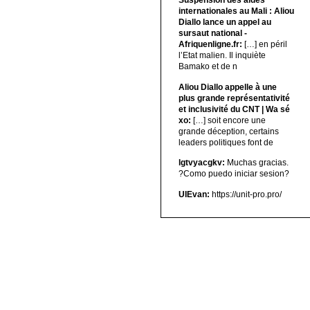
internationales au Mali : Aliou
Diallo lance un appel au
sursaut national -
Afriquenligne.fr:
[…] en péril
l’Etat malien. Il inquiète
Bamako et de n
Aliou Diallo appelle à une
plus grande représentativité
et inclusivité du CNT | Wa sé
xo:
[…] soit encore une
grande déception, certains
leaders politiques font de
lgtvyacgkv:
Muchas gracias.
?Como puedo iniciar sesion?
UIEvan:
https://unit-pro.pro/