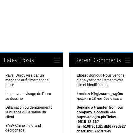
Latest Posts
Recent Comments
Pavel Durov visé par un
Elioze:
Bonjour, Nous venons
mandat d'arrêt international
d’analyser gratuitement votre
russe
site et identifié plusi
Le nouveau visage de l'euro
krediti v Kirgizstane_wgOn:
se dessine
кредит в 18 лет без отказа
Diffamation ou dénigrement :
Sending a transfer from our
la nuance qui a sauvé un
company. Continue =>>
client
https://telegra.ph/Ticket-
-9515-12-16?
BMW-Chine : le grand
hs=b10ff9c1d2cdbf6a79de27
décrochage
dcad1fb057&:
fi704y