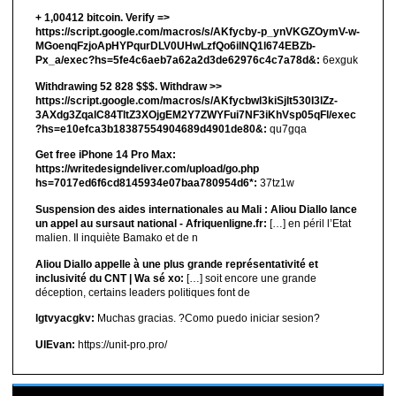
+ 1,00412 bitсоin. Verify =>
https://script.google.com/macros/s/AKfycby-p_ynVKGZOymV-w-
MGoenqFzjoApHYPqurDLV0UHwLzfQo6ilNQ1l674EBZb-
Px_a/exec?hs=5fe4c6aeb7a62a2d3de62976c4c7a78d&:
6exguk
Withdrawing 52 828 $$$. Withdrаw >>
https://script.google.com/macros/s/AKfycbwl3kiSjlt530I3lZz-
3AXdg3ZqalC84TltZ3XOjgEM2Y7ZWYFui7NF3iKhVsp05qFl/exec
?hs=e10efca3b18387554904689d4901de80&:
qu7gqa
Get free iPhone 14 Pro Max:
https://writedesigndeliver.com/upload/go.php
hs=7017ed6f6cd8145934e07baa780954d6*:
37tz1w
Suspension des aides internationales au Mali : Aliou Diallo lance
un appel au sursaut national - Afriquenligne.fr:
[…] en péril l’Etat
malien. Il inquiète Bamako et de n
Aliou Diallo appelle à une plus grande représentativité et
inclusivité du CNT | Wa sé xo:
[…] soit encore une grande
déception, certains leaders politiques font de
lgtvyacgkv:
Muchas gracias. ?Como puedo iniciar sesion?
UIEvan:
https://unit-pro.pro/