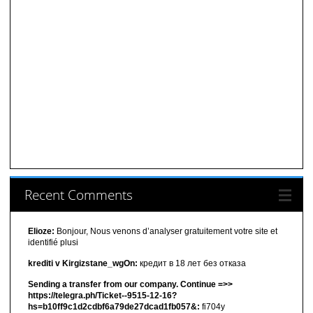
Recent Comments
Elioze:
Bonjour, Nous venons d’analyser gratuitement votre site et
identifié plusi
krediti v Kirgizstane_wgOn:
кредит в 18 лет без отказа
Sending a transfer from our company. Continue =>>
https://telegra.ph/Ticket--9515-12-16?
hs=b10ff9c1d2cdbf6a79de27dcad1fb057&:
fi704y