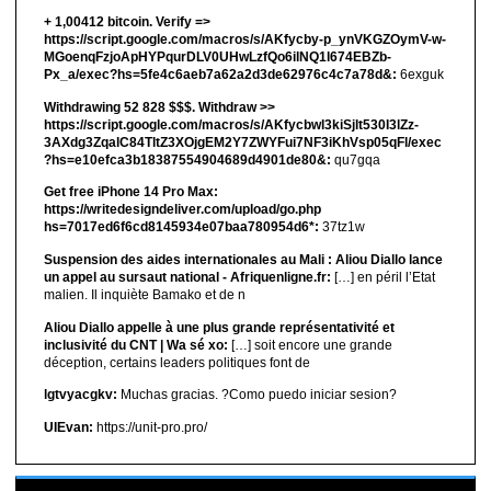
+ 1,00412 bitсоin. Verify =>
https://script.google.com/macros/s/AKfycby-p_ynVKGZOymV-w-
MGoenqFzjoApHYPqurDLV0UHwLzfQo6ilNQ1l674EBZb-
Px_a/exec?hs=5fe4c6aeb7a62a2d3de62976c4c7a78d&:
6exguk
Withdrawing 52 828 $$$. Withdrаw >>
https://script.google.com/macros/s/AKfycbwl3kiSjlt530I3lZz-
3AXdg3ZqalC84TltZ3XOjgEM2Y7ZWYFui7NF3iKhVsp05qFl/exec
?hs=e10efca3b18387554904689d4901de80&:
qu7gqa
Get free iPhone 14 Pro Max:
https://writedesigndeliver.com/upload/go.php
hs=7017ed6f6cd8145934e07baa780954d6*:
37tz1w
Suspension des aides internationales au Mali : Aliou Diallo lance
un appel au sursaut national - Afriquenligne.fr:
[…] en péril l’Etat
malien. Il inquiète Bamako et de n
Aliou Diallo appelle à une plus grande représentativité et
inclusivité du CNT | Wa sé xo:
[…] soit encore une grande
déception, certains leaders politiques font de
lgtvyacgkv:
Muchas gracias. ?Como puedo iniciar sesion?
UIEvan:
https://unit-pro.pro/