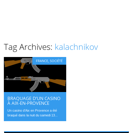
Tag Archives:
kalachnikov
FRANCE
,
SOCIÉTÉ
BRAQUAGE D’UN CASINO
À AIX-EN-PROVENCE
Un casino d’Aix en Provence a été
braqué dans la nuit du samedi 13...