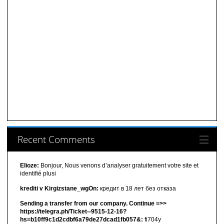
Recent Comments
Elioze:
Bonjour, Nous venons d’analyser gratuitement votre site et
identifié plusi
krediti v Kirgizstane_wgOn:
кредит в 18 лет без отказа
Sending a transfer from our company. Continue =>>
https://telegra.ph/Ticket--9515-12-16?
hs=b10ff9c1d2cdbf6a79de27dcad1fb057&:
fi704y