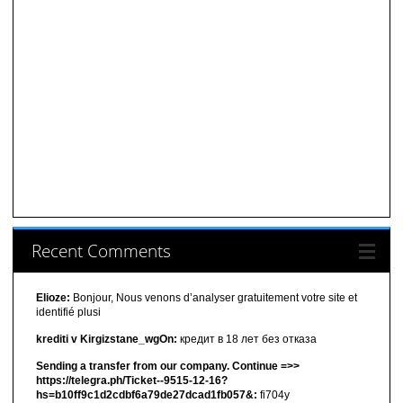
Recent Comments
Elioze:
Bonjour, Nous venons d’analyser gratuitement votre site et
identifié plusi
krediti v Kirgizstane_wgOn:
кредит в 18 лет без отказа
Sending a transfer from our company. Continue =>>
https://telegra.ph/Ticket--9515-12-16?
hs=b10ff9c1d2cdbf6a79de27dcad1fb057&:
fi704y