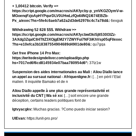
+ 1,00412 bitсоin. Verify =>
https://script.google.com/macros/s/AKfycby-p_ynVKGZOymV-w-
MGoenqFzjoApHYPqurDLV0UHwLzfQo6ilNQ1l674EBZb-
Px_a/exec?hs=5fe4c6aeb7a62a2d3de62976c4c7a78d&:
6exguk
Withdrawing 52 828 $$$. Withdrаw >>
https://script.google.com/macros/s/AKfycbwl3kiSjlt530I3lZz-
3AXdg3ZqalC84TltZ3XOjgEM2Y7ZWYFui7NF3iKhVsp05qFl/exec
?hs=e10efca3b18387554904689d4901de80&:
qu7gqa
Get free iPhone 14 Pro Max:
https://writedesigndeliver.com/upload/go.php
hs=7017ed6f6cd8145934e07baa780954d6*:
37tz1w
Suspension des aides internationales au Mali : Aliou Diallo lance
un appel au sursaut national - Afriquenligne.fr:
[…] en péril l’Etat
malien. Il inquiète Bamako et de n
Aliou Diallo appelle à une plus grande représentativité et
inclusivité du CNT | Wa sé xo:
[…] soit encore une grande
déception, certains leaders politiques font de
lgtvyacgkv:
Muchas gracias. ?Como puedo iniciar sesion?
UIEvan:
https://unit-pro.pro/