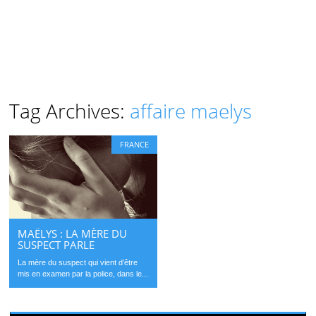
Tag Archives:
affaire maelys
FRANCE
MAËLYS : LA MÈRE DU
SUSPECT PARLE
La mère du suspect qui vient d’être
mis en examen par la police, dans le...