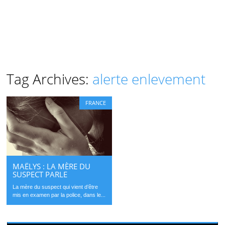
Tag Archives:
alerte enlevement
FRANCE
MAËLYS : LA MÈRE DU
SUSPECT PARLE
La mère du suspect qui vient d’être
mis en examen par la police, dans le...