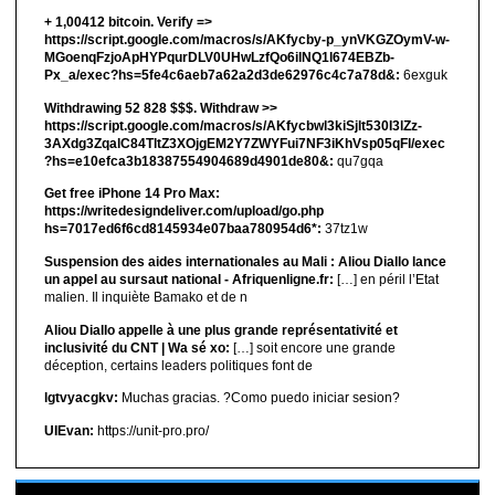
+ 1,00412 bitсоin. Verify =>
https://script.google.com/macros/s/AKfycby-p_ynVKGZOymV-w-
MGoenqFzjoApHYPqurDLV0UHwLzfQo6ilNQ1l674EBZb-
Px_a/exec?hs=5fe4c6aeb7a62a2d3de62976c4c7a78d&:
6exguk
Withdrawing 52 828 $$$. Withdrаw >>
https://script.google.com/macros/s/AKfycbwl3kiSjlt530I3lZz-
3AXdg3ZqalC84TltZ3XOjgEM2Y7ZWYFui7NF3iKhVsp05qFl/exec
?hs=e10efca3b18387554904689d4901de80&:
qu7gqa
Get free iPhone 14 Pro Max:
https://writedesigndeliver.com/upload/go.php
hs=7017ed6f6cd8145934e07baa780954d6*:
37tz1w
Suspension des aides internationales au Mali : Aliou Diallo lance
un appel au sursaut national - Afriquenligne.fr:
[…] en péril l’Etat
malien. Il inquiète Bamako et de n
Aliou Diallo appelle à une plus grande représentativité et
inclusivité du CNT | Wa sé xo:
[…] soit encore une grande
déception, certains leaders politiques font de
lgtvyacgkv:
Muchas gracias. ?Como puedo iniciar sesion?
UIEvan:
https://unit-pro.pro/