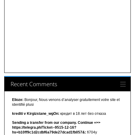
Recent Comments
Elioze:
Bonjour, Nous venons d’analyser gratuitement votre site et
identifié plusi
krediti v Kirgizstane_wgOn:
кредит в 18 лет без отказа
Sending a transfer from our company. Continue =>>
https://telegra.ph/Ticket--9515-12-16?
hs=b10ff9c1d2cdbf6a79de27dcad1fb057&:
fi704y