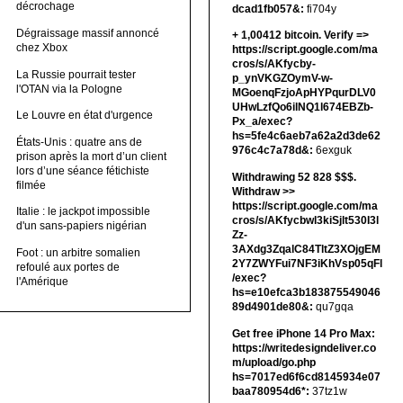
décrochage
dcad1fb057&:
fi704y
Dégraissage massif annoncé
+ 1,00412 bitсоin. Verify =>
chez Xbox
https://script.google.com/ma
cros/s/AKfycby-
La Russie pourrait tester
p_ynVKGZOymV-w-
l'OTAN via la Pologne
MGoenqFzjoApHYPqurDLV0
UHwLzfQo6ilNQ1l674EBZb-
Le Louvre en état d'urgence
Px_a/exec?
hs=5fe4c6aeb7a62a2d3de62
États-Unis : quatre ans de
976c4c7a78d&:
6exguk
prison après la mort d’un client
lors d’une séance fétichiste
Withdrawing 52 828 $$$.
filmée
Withdrаw >>
https://script.google.com/ma
Italie : le jackpot impossible
cros/s/AKfycbwl3kiSjlt530I3l
d'un sans-papiers nigérian
Zz-
3AXdg3ZqalC84TltZ3XOjgEM
Foot : un arbitre somalien
2Y7ZWYFui7NF3iKhVsp05qFl
refoulé aux portes de
/exec?
l'Amérique
hs=e10efca3b183875549046
89d4901de80&:
qu7gqa
Get free iPhone 14 Pro Max:
https://writedesigndeliver.co
m/upload/go.php
hs=7017ed6f6cd8145934e07
baa780954d6*:
37tz1w