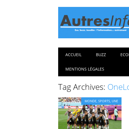
Main menu
Skip
ACCUEIL
BUZZ
ECO
to
content
MENTIONS LÉGALES
Tag Archives:
OneL
MONDE
,
SPORTS
,
UNE