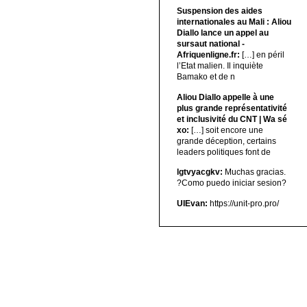
Suspension des aides
internationales au Mali : Aliou
Diallo lance un appel au
sursaut national -
Afriquenligne.fr:
[…] en péril
l’Etat malien. Il inquiète
Bamako et de n
Aliou Diallo appelle à une
plus grande représentativité
et inclusivité du CNT | Wa sé
xo:
[…] soit encore une
grande déception, certains
leaders politiques font de
lgtvyacgkv:
Muchas gracias.
?Como puedo iniciar sesion?
UIEvan:
https://unit-pro.pro/