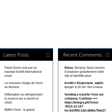
Latest Posts
Recent Comments
Pavel Durov visé par un
Elioze:
Bonjour, Nous venons
mandat d'arrêt international
d’analyser gratuitement votre
russe
site et identifié plusi
Le nouveau visage de l'euro
krediti v Kirgizstane_wgOn:
se dessine
кредит в 18 лет без отказа
Diffamation ou dénigrement :
Sending a transfer from our
la nuance qui a sauvé un
company. Continue =>>
client
https://telegra.ph/Ticket-
-9515-12-16?
BMW-Chine : le grand
hs=b10ff9c1d2cdbf6a79de27