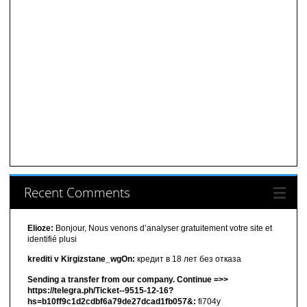
Recent Comments
Elioze:
Bonjour, Nous venons d’analyser gratuitement votre site et
identifié plusi
krediti v Kirgizstane_wgOn:
кредит в 18 лет без отказа
Sending a transfer from our company. Continue =>>
https://telegra.ph/Ticket--9515-12-16?
hs=b10ff9c1d2cdbf6a79de27dcad1fb057&:
fi704y