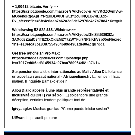
+ 1,00412 bitсоin. Verify =>
https://script.google.com/macros/s/AKfycby-p_ynVKGZOymV-w-
MGoenqFzjoApHYPqurDLV0UHwLzfQo6ilNQ1l674EBZb-
Px_a/exec?hs=5fe4c6aeb7a62a2d3de62976c4c7a78d&:
6exguk
Withdrawing 52 828 $$$. Withdrаw >>
https://script.google.com/macros/s/AKfycbwl3kiSjlt530I3lZz-
3AXdg3ZqalC84TltZ3XOjgEM2Y7ZWYFui7NF3iKhVsp05qFl/exec
?hs=e10efca3b18387554904689d4901de80&:
qu7gqa
Get free iPhone 14 Pro Max:
https://writedesigndeliver.com/upload/go.php
hs=7017ed6f6cd8145934e07baa780954d6*:
37tz1w
Suspension des aides internationales au Mali : Aliou Diallo lance
un appel au sursaut national - Afriquenligne.fr:
[…] en péril l’Etat
malien. Il inquiète Bamako et de n
Aliou Diallo appelle à une plus grande représentativité et
inclusivité du CNT | Wa sé xo:
[…] soit encore une grande
déception, certains leaders politiques font de
lgtvyacgkv:
Muchas gracias. ?Como puedo iniciar sesion?
UIEvan:
https://unit-pro.pro/