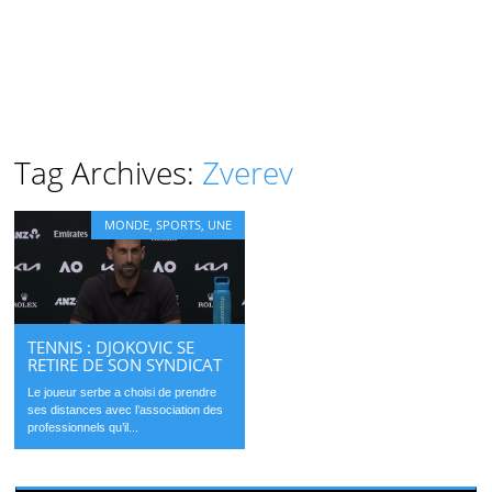
Tag Archives:
Zverev
MONDE
,
SPORTS
,
UNE
TENNIS : DJOKOVIC SE
RETIRE DE SON SYNDICAT
Le joueur serbe a choisi de prendre
ses distances avec l’association des
professionnels qu’il...