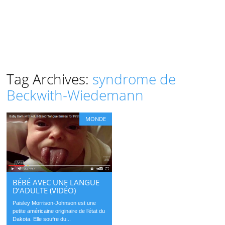
Tag Archives:
syndrome de
Beckwith-Wiedemann
MONDE
BÉBÉ AVEC UNE LANGUE
D’ADULTE (VIDÉO)
Paisley Morrison-Johnson est une
petite américaine originaire de l’état du
Dakota. Elle soufre du...