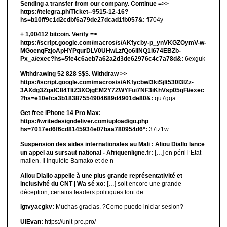
Sending a transfer from our company. Continue =>>
https://telegra.ph/Ticket--9515-12-16?
hs=b10ff9c1d2cdbf6a79de27dcad1fb057&:
fi704y
+ 1,00412 bitсоin. Verify =>
https://script.google.com/macros/s/AKfycby-p_ynVKGZOymV-w-
MGoenqFzjoApHYPqurDLV0UHwLzfQo6ilNQ1l674EBZb-
Px_a/exec?hs=5fe4c6aeb7a62a2d3de62976c4c7a78d&:
6exguk
Withdrawing 52 828 $$$. Withdrаw >>
https://script.google.com/macros/s/AKfycbwl3kiSjlt530I3lZz-
3AXdg3ZqalC84TltZ3XOjgEM2Y7ZWYFui7NF3iKhVsp05qFl/exec
?hs=e10efca3b18387554904689d4901de80&:
qu7gqa
Get free iPhone 14 Pro Max:
https://writedesigndeliver.com/upload/go.php
hs=7017ed6f6cd8145934e07baa780954d6*:
37tz1w
Suspension des aides internationales au Mali : Aliou Diallo lance
un appel au sursaut national - Afriquenligne.fr:
[…] en péril l’Etat
malien. Il inquiète Bamako et de n
Aliou Diallo appelle à une plus grande représentativité et
inclusivité du CNT | Wa sé xo:
[…] soit encore une grande
déception, certains leaders politiques font de
lgtvyacgkv:
Muchas gracias. ?Como puedo iniciar sesion?
UIEvan:
https://unit-pro.pro/