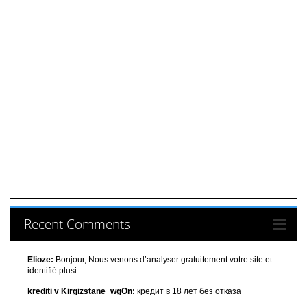
Recent Comments
Elioze:
Bonjour, Nous venons d’analyser gratuitement votre site et
identifié plusi
krediti v Kirgizstane_wgOn:
кредит в 18 лет без отказа