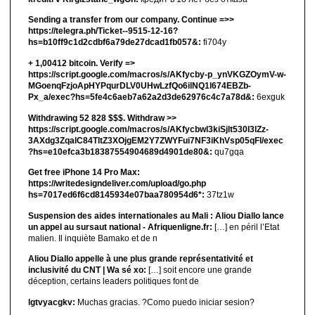
Sending a transfer from our company. Continue =>>
https://telegra.ph/Ticket--9515-12-16?
hs=b10ff9c1d2cdbf6a79de27dcad1fb057&:
fi704y
+ 1,00412 bitсоin. Verify =>
https://script.google.com/macros/s/AKfycby-p_ynVKGZOymV-w-
MGoenqFzjoApHYPqurDLV0UHwLzfQo6ilNQ1l674EBZb-
Px_a/exec?hs=5fe4c6aeb7a62a2d3de62976c4c7a78d&:
6exguk
Withdrawing 52 828 $$$. Withdrаw >>
https://script.google.com/macros/s/AKfycbwl3kiSjlt530I3lZz-
3AXdg3ZqalC84TltZ3XOjgEM2Y7ZWYFui7NF3iKhVsp05qFl/exec
?hs=e10efca3b18387554904689d4901de80&:
qu7gqa
Get free iPhone 14 Pro Max:
https://writedesigndeliver.com/upload/go.php
hs=7017ed6f6cd8145934e07baa780954d6*:
37tz1w
Suspension des aides internationales au Mali : Aliou Diallo lance
un appel au sursaut national - Afriquenligne.fr:
[…] en péril l’Etat
malien. Il inquiète Bamako et de n
Aliou Diallo appelle à une plus grande représentativité et
inclusivité du CNT | Wa sé xo:
[…] soit encore une grande
déception, certains leaders politiques font de
lgtvyacgkv:
Muchas gracias. ?Como puedo iniciar sesion?