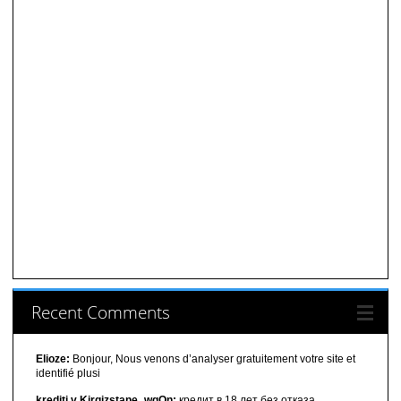
Recent Comments
Elioze:
Bonjour, Nous venons d’analyser gratuitement votre site et
identifié plusi
krediti v Kirgizstane_wgOn:
кредит в 18 лет без отказа