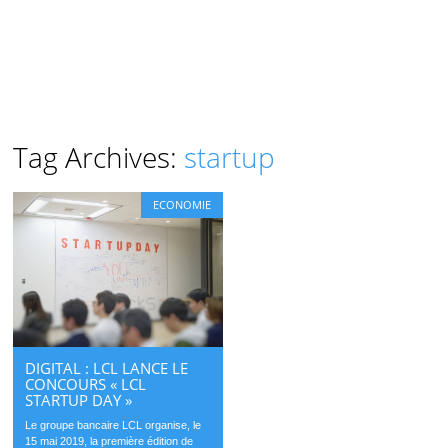
Tag Archives:
startup
ECONOMIE
DIGITAL : LCL LANCE LE
CONCOURS « LCL
STARTUP DAY »
Le groupe bancaire LCL organise, le
15 mai 2019, la première édition de