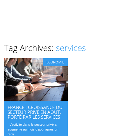
Tag Archives:
services
ECONOMIE
FRANCE : CROISSANCE DU
SECTEUR PRIVÉ EN AOÛT,
PORTÉ PAR LES SERVICES
L’activité dans le secteur privé a
augmenté au mois d’août après un
repli...