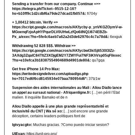
Sending a transfer from our company. Continue =>>
https://telegra.ph/Ticket--9515-12-16?
hs=b10ff9c1d2cdbf6a79de27dcad1fb057&:
fi704y
+ 1,00412 bitсоin. Verify =>
https://script.google.com/macros/s/AKfycby-p_ynVKGZOymV-w-
MGoenqFzjoApHYPqurDLV0UHwLzfQo6ilNQ1l674EBZb-
Px_a/exec?hs=5fe4c6aeb7a62a2d3de62976c4c7a78d&:
6exguk
Withdrawing 52 828 $$$. Withdrаw >>
https://script.google.com/macros/s/AKfycbwl3kiSjlt530I3lZz-
3AXdg3ZqalC84TltZ3XOjgEM2Y7ZWYFui7NF3iKhVsp05qFl/exec
?hs=e10efca3b18387554904689d4901de80&:
qu7gqa
Get free iPhone 14 Pro Max:
https://writedesigndeliver.com/upload/go.php
hs=7017ed6f6cd8145934e07baa780954d6*:
37tz1w
Suspension des aides internationales au Mali : Aliou Diallo lance
un appel au sursaut national - Afriquenligne.fr:
[…] en péril l’Etat
malien. Il inquiète Bamako et de n
Aliou Diallo appelle à une plus grande représentativité et
inclusivité du CNT | Wa sé xo:
[…] soit encore une grande
déception, certains leaders politiques font de
lgtvyacgkv:
Muchas gracias. ?Como puedo iniciar sesion?
UIEvan:
https://unit-pro.pro/