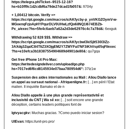
https://telegra.ph/Ticket--9515-12-16?
hs=b10ff9c1d2cdbf6a79de27dcad1fb057&:
fi704y
+ 1,00412 bitсоin. Verify =>
https://script.google.com/macros/s/AKfycby-p_ynVKGZOymV-w-
MGoenqFzjoApHYPqurDLV0UHwLzfQo6ilNQ1l674EBZb-
Px_a/exec?hs=5fe4c6aeb7a62a2d3de62976c4c7a78d&:
6exguk
Withdrawing 52 828 $$$. Withdrаw >>
https://script.google.com/macros/s/AKfycbwl3kiSjlt530I3lZz-
3AXdg3ZqalC84TltZ3XOjgEM2Y7ZWYFui7NF3iKhVsp05qFl/exec
?hs=e10efca3b18387554904689d4901de80&:
qu7gqa
Get free iPhone 14 Pro Max:
https://writedesigndeliver.com/upload/go.php
hs=7017ed6f6cd8145934e07baa780954d6*:
37tz1w
Suspension des aides internationales au Mali : Aliou Diallo lance
un appel au sursaut national - Afriquenligne.fr:
[…] en péril l’Etat
malien. Il inquiète Bamako et de n
Aliou Diallo appelle à une plus grande représentativité et
inclusivité du CNT | Wa sé xo:
[…] soit encore une grande
déception, certains leaders politiques font de
lgtvyacgkv:
Muchas gracias. ?Como puedo iniciar sesion?
UIEvan:
https://unit-pro.pro/