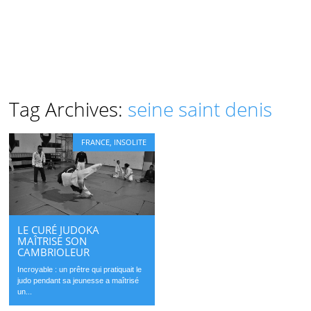
Tag Archives:
seine saint denis
FRANCE
,
INSOLITE
LE CURÉ JUDOKA
MAÎTRISE SON
CAMBRIOLEUR
Incroyable : un prêtre qui pratiquait le
judo pendant sa jeunesse a maîtrisé
un...