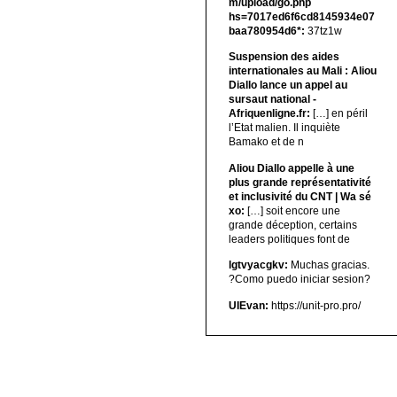
m/upload/go.php
hs=7017ed6f6cd8145934e07
baa780954d6*:
37tz1w
Suspension des aides
internationales au Mali : Aliou
Diallo lance un appel au
sursaut national -
Afriquenligne.fr:
[…] en péril
l’Etat malien. Il inquiète
Bamako et de n
Aliou Diallo appelle à une
plus grande représentativité
et inclusivité du CNT | Wa sé
xo:
[…] soit encore une
grande déception, certains
leaders politiques font de
lgtvyacgkv:
Muchas gracias.
?Como puedo iniciar sesion?
UIEvan:
https://unit-pro.pro/