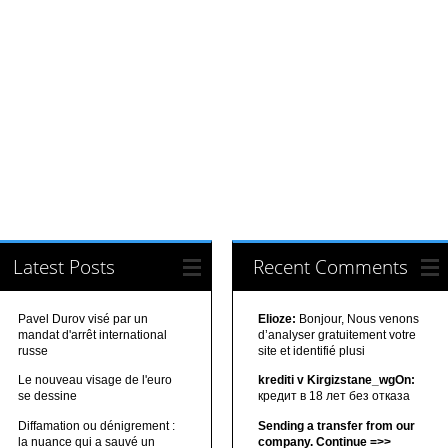
Latest Posts
Recent Comments
Pavel Durov visé par un
Elioze:
Bonjour, Nous venons
mandat d'arrêt international
d’analyser gratuitement votre
russe
site et identifié plusi
Le nouveau visage de l'euro
krediti v Kirgizstane_wgOn:
se dessine
кредит в 18 лет без отказа
Diffamation ou dénigrement :
Sending a transfer from our
la nuance qui a sauvé un
company. Continue =>>