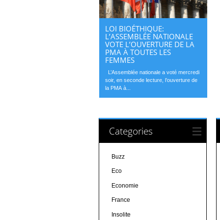
LOI BIOÉTHIQUE:
L’ASSEMBLÉE NATIONALE
VOTE L’OUVERTURE DE LA
PMA À TOUTES LES
FEMMES
L’Assemblée nationale a voté mercredi
soir, en seconde lecture, l’ouverture de
la PMA à...
Categories
Buzz
Eco
Economie
France
Insolite