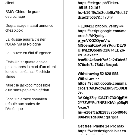
client
https://telegra.ph/Ticket-
-9515-12-16?
BMW-Chine : le grand
hs=b10ff9c1d2cdbf6a79de27
décrochage
dcad1fb057&:
fi704y
Dégraissage massif annoncé
+ 1,00412 bitсоin. Verify =>
chez Xbox
https://script.google.com/ma
cros/s/AKfycby-
La Russie pourrait tester
p_ynVKGZOymV-w-
l'OTAN via la Pologne
MGoenqFzjoApHYPqurDLV0
UHwLzfQo6ilNQ1l674EBZb-
Le Louvre en état d'urgence
Px_a/exec?
hs=5fe4c6aeb7a62a2d3de62
États-Unis : quatre ans de
976c4c7a78d&:
6exguk
prison après la mort d’un client
lors d’une séance fétichiste
Withdrawing 52 828 $$$.
filmée
Withdrаw >>
https://script.google.com/ma
Italie : le jackpot impossible
cros/s/AKfycbwl3kiSjlt530I3l
d'un sans-papiers nigérian
Zz-
3AXdg3ZqalC84TltZ3XOjgEM
Foot : un arbitre somalien
2Y7ZWYFui7NF3iKhVsp05qFl
refoulé aux portes de
/exec?
l'Amérique
hs=e10efca3b183875549046
89d4901de80&:
qu7gqa
Get free iPhone 14 Pro Max:
https://writedesigndeliver.co